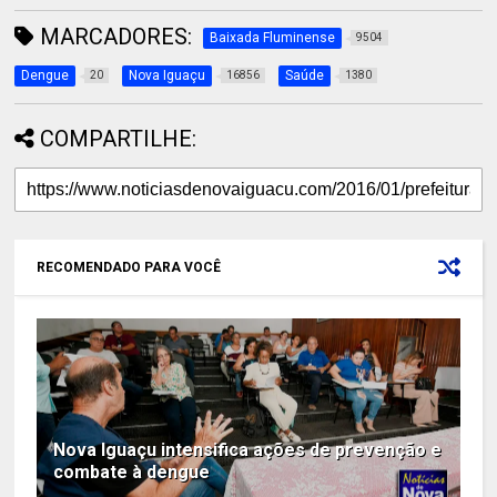
MARCADORES:
Baixada Fluminense
9504
Dengue
Nova Iguaçu
Saúde
20
16856
1380
COMPARTILHE:
RECOMENDADO PARA VOCÊ
Nova Iguaçu intensifica ações de prevenção e
combate à dengue