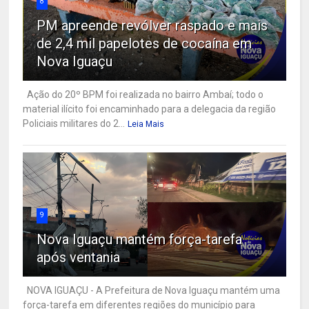
8
PM apreende revólver raspado e mais
de 2,4 mil papelotes de cocaína em
Nova Iguaçu
Ação do 20º BPM foi realizada no bairro Ambaí; todo o
material ilícito foi encaminhado para a delegacia da região
Policiais militares do 2...
Leia Mais
9
Nova Iguaçu mantém força-tarefa
após ventania
NOVA IGUAÇU - A Prefeitura de Nova Iguaçu mantém uma
força-tarefa em diferentes regiões do município para