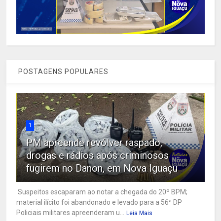
POSTAGENS POPULARES
1
PM apreende revólver raspado,
drogas e rádios após criminosos
fugirem no Danon, em Nova Iguaçu
Suspeitos escaparam ao notar a chegada do 20º BPM;
material ilícito foi abandonado e levado para a 56ª DP
Policiais militares apreenderam u...
Leia Mais