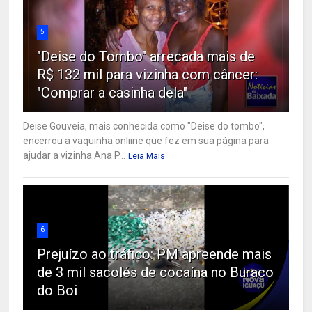
5
"Deise do Tombo" arrecada mais de
R$ 132 mil para vizinha com câncer:
"Comprar a casinha dela"
Deise Gouveia, mais conhecida como "Deise do tombo",
encerrou a vaquinha onliine que fez em sua página para
ajudar a vizinha Ana P...
Leia Mais
6
Prejuízo ao tráfico: PM apreende mais
de 3 mil sacolés de cocaína no Buraco
do Boi