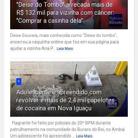
"Deise do Tombo" arrecada mais de
R$ 132 mil para vizinha com câncer:
"Comprar a casinha dela"
Deise Gouveia, mais conhecida como "Deise do tombo",
encerrou a vaquinha onliine que fez em sua página para
ajudar a vizinha Ana P...
Leia Mais
4
Adolescente é apreendido com
revólver e mais de 2,4 mil papelotes
de cocaína em Nova Iguaçu
Flagrante foi feito por policiais do 20º BPM durante
patrulhamento na comunidade do Buraco do Boi, no Ambaí
Um adolescente foi apreendido ...
Leia Mais