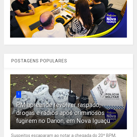
POSTAGENS POPULARES
1
PM apreende revólver raspado,
drogas e rádios após criminosos
fugirem no Danon, em Nova Iguaçu
Suspeitos escaparam ao notar a chegada do 20º BPM;