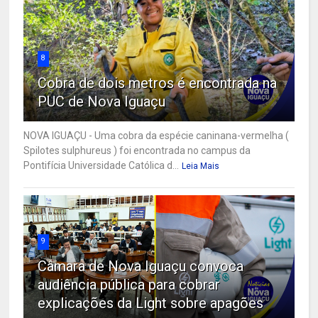
8
Cobra de dois metros é encontrada na
PUC de Nova Iguaçu
NOVA IGUAÇU - Uma cobra da espécie caninana-vermelha (
Spilotes sulphureus ) foi encontrada no campus da
Pontifícia Universidade Católica d...
Leia Mais
9
Câmara de Nova Iguaçu convoca
audiência pública para cobrar
explicações da Light sobre apagões