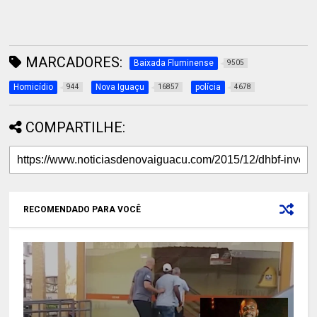
MARCADORES:
Baixada Fluminense
9505
Homicídio
Nova Iguaçu
polícia
944
16857
4678
COMPARTILHE:
RECOMENDADO PARA VOCÊ