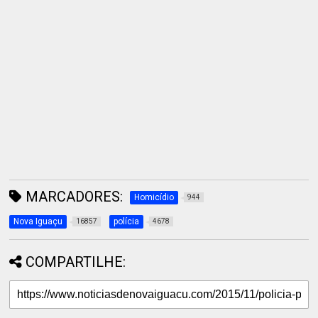
MARCADORES:
Homicídio
944
Nova Iguaçu
polícia
16857
4678
COMPARTILHE: