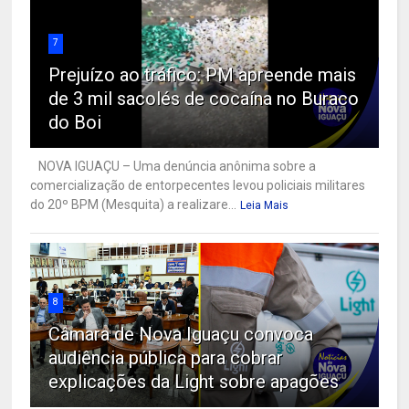
7
Prejuízo ao tráfico: PM apreende mais
de 3 mil sacolés de cocaína no Buraco
do Boi
NOVA IGUAÇU – Uma denúncia anônima sobre a
comercialização de entorpecentes levou policiais militares
do 20º BPM (Mesquita) a realizare...
Leia Mais
8
Câmara de Nova Iguaçu convoca
audiência pública para cobrar
explicações da Light sobre apagões