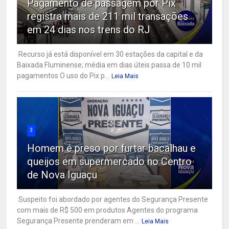
Pagamento de passagem por Pix
registra mais de 211 mil transações
em 24 dias nos trens do RJ
Recurso já está disponível em 30 estações da capital e da
Baixada Fluminense; média em dias úteis passa de 10 mil
pagamentos O uso do Pix p...
Leia Mais
3
Homem é preso por furtar bacalhau e
queijos em supermercado no Centro
de Nova Iguaçu
Suspeito foi abordado por agentes do Segurança Presente
com mais de R$ 500 em produtos Agentes do programa
Segurança Presente prenderam em ...
Leia Mais