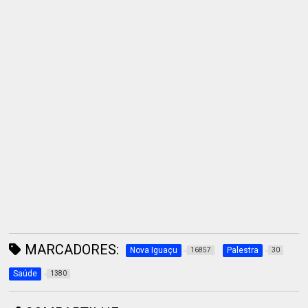
MARCADORES:
Nova Iguaçu
Palestra
16857
30
Saúde
1380