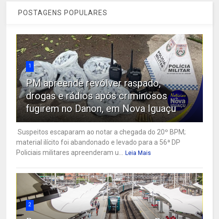
POSTAGENS POPULARES
1
PM apreende revólver raspado,
drogas e rádios após criminosos
fugirem no Danon, em Nova Iguaçu
Suspeitos escaparam ao notar a chegada do 20º BPM;
material ilícito foi abandonado e levado para a 56ª DP
Policiais militares apreenderam u...
Leia Mais
2