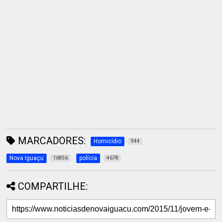
MARCADORES:
Homicídio
944
Nova Iguaçu
polícia
16856
4678
COMPARTILHE: