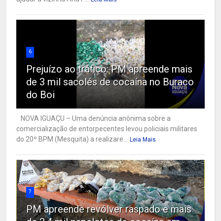
6
Prejuízo ao tráfico: PM apreende mais
de 3 mil sacolés de cocaína no Buraco
do Boi
NOVA IGUAÇU – Uma denúncia anônima sobre a
comercialização de entorpecentes levou policiais militares
do 20º BPM (Mesquita) a realizare...
Leia Mais
7
PM apreende revólver raspado e mais