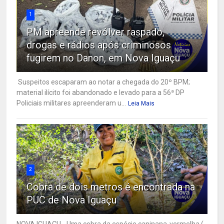
1
PM apreende revólver raspado,
drogas e rádios após criminosos
fugirem no Danon, em Nova Iguaçu
Suspeitos escaparam ao notar a chegada do 20º BPM;
material ilícito foi abandonado e levado para a 56ª DP
Policiais militares apreenderam u...
Leia Mais
2
Cobra de dois metros é encontrada na
PUC de Nova Iguaçu