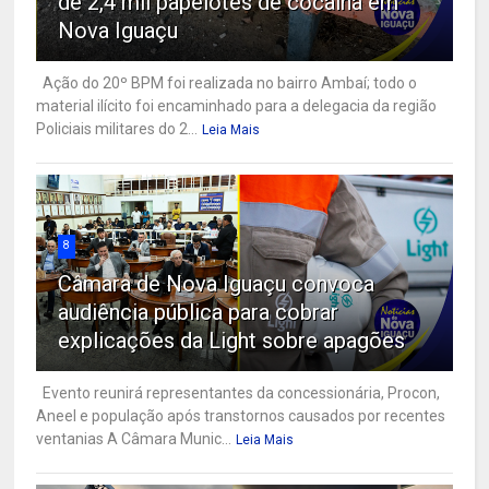
de 2,4 mil papelotes de cocaína em
Nova Iguaçu
Ação do 20º BPM foi realizada no bairro Ambaí; todo o
material ilícito foi encaminhado para a delegacia da região
Policiais militares do 2...
Leia Mais
8
Câmara de Nova Iguaçu convoca
audiência pública para cobrar
explicações da Light sobre apagões
Evento reunirá representantes da concessionária, Procon,
Aneel e população após transtornos causados por recentes
ventanias A Câmara Munic...
Leia Mais