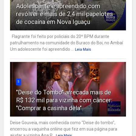
Adolescente é apreendido com
revólver e mais de 2,4 mil papelotes
de cocaína em Nova Iguaçu
Flagrante foi feito por policiais do 20º BPM durante
patrulhamento na comunidade do Buraco do Boi, no Ambaí
Um adolescente foi apreendido ...
Leia Mais
5
"Deise do Tombo" arrecada mais de
R$ 132 mil para vizinha com câncer:
"Comprar a casinha dela"
Deise Gouveia, mais conhecida como "Deise do tombo",
encerrou a vaquinha onliine que fez em sua página para
ajudar a vizinha Ana P...
Leia Mais