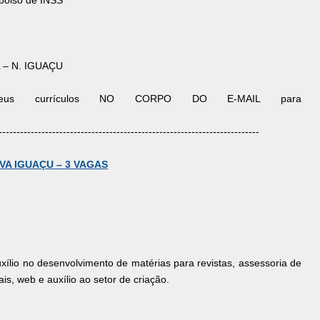
bolso de INSS
L – N. IGUAÇU
 seus currículos NO CORPO DO E-MAIL para
-------------------------------------------------------------------------
VA IGUAÇU – 3 VAGAS
xílio no desenvolvimento de matérias para revistas, assessoria de
is, web e auxílio ao setor de criação.