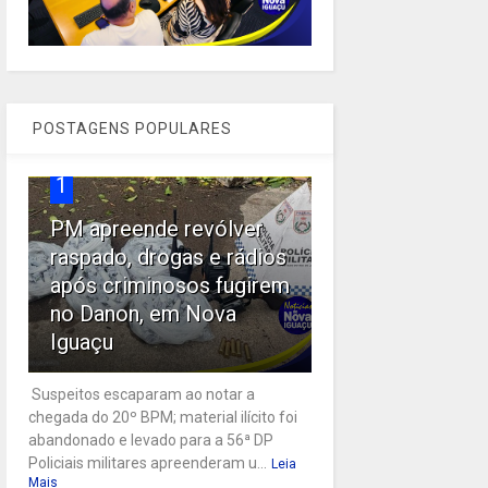
POSTAGENS POPULARES
1
PM apreende revólver
raspado, drogas e rádios
após criminosos fugirem
no Danon, em Nova
Iguaçu
Suspeitos escaparam ao notar a
chegada do 20º BPM; material ilícito foi
abandonado e levado para a 56ª DP
Policiais militares apreenderam u...
Leia
Mais