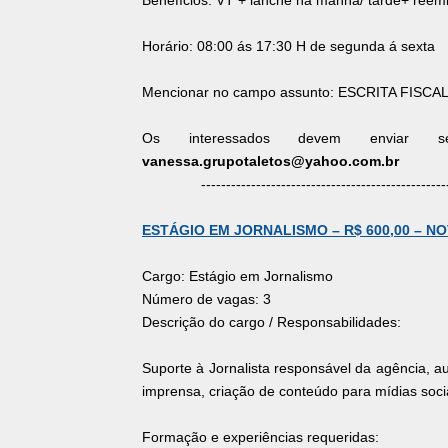
Benefícios: VT + lanche na manhã/ tarde+ reem
Horário: 08:00 ás 17:30 H de segunda á sexta
Mencionar no campo assunto: ESCRITA FISCA
Os interessados devem enviar
vanessa.grupotaletos@yahoo.com.br
-------------------------------------------------
ESTÁGIO EM JORNALISMO – R$ 600,00 – NO
Cargo: Estágio em Jornalismo
Número de vagas: 3
Descrição do cargo / Responsabilidades:
Suporte à Jornalista responsável da agência, au
imprensa, criação de conteúdo para mídias socia
Formação e experiências requeridas: