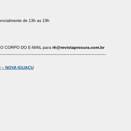
rencialmente de 13h as 19h
os NO CORPO DO E-MAIL para
rh@revistaprocura.com.br
-------------------------------------------------------------------------
0 – NOVA IGUAÇU