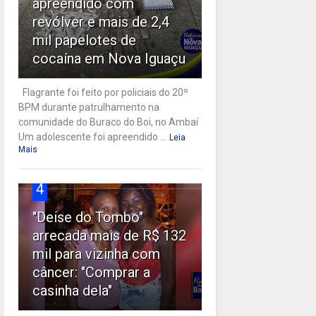
apreendido com
revólver e mais de 2,4
mil papelotes de
cocaína em Nova Iguaçu
Flagrante foi feito por policiais do 20º
BPM durante patrulhamento na
comunidade do Buraco do Boi, no Ambaí
Um adolescente foi apreendido ...
Leia
Mais
4
"Deise do Tombo"
arrecada mais de R$ 132
mil para vizinha com
câncer: "Comprar a
casinha dela"