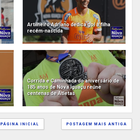
Artilheiro Adriano dedica gol à filha
recém-nascida
Corrida e Caminhada do aniversário de
185 anos de Nova Iguaçu reúne
centenas de Atletas
PÁGINA INICIAL
POSTAGEM MAIS ANTIGA