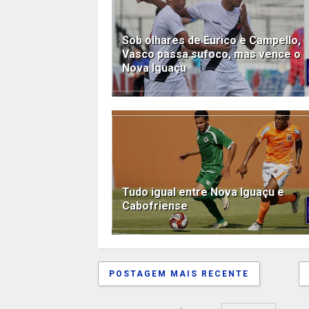
Sob olhares de Eurico e Campello,
Vasco passa sufoco, mas vence o
Nova Iguaçu
Tudo igual entre Nova Iguaçu e
Cabofriense
POSTAGEM MAIS RECENTE