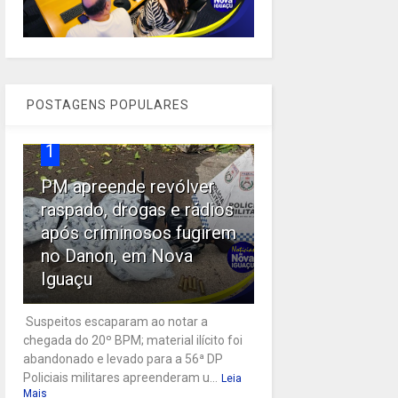
POSTAGENS POPULARES
1
PM apreende revólver
raspado, drogas e rádios
após criminosos fugirem
no Danon, em Nova
Iguaçu
Suspeitos escaparam ao notar a
chegada do 20º BPM; material ilícito foi
abandonado e levado para a 56ª DP
Policiais militares apreenderam u...
Leia
Mais