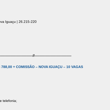
va Iguaçu | 26.215-220
---------------------------//------------------------------
788,00 + COMISSÃO – NOVA IGUAÇU – 10 VAGAS
 telefonia;