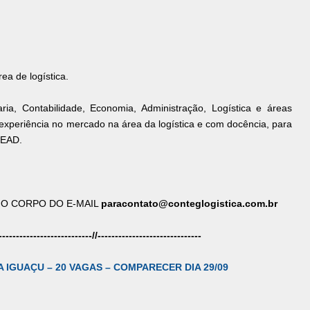
ea de logística.
ia, Contabilidade, Economia, Administração, Logística e áreas
experiência no mercado na área da logística e com docência, para
 EAD.
os NO CORPO DO E-MAIL
paracontato@conteglogistica.com.br
-------
----------
----------//
----------
----------
----------
 IGUAÇU – 20 VAGAS – COMPARECER DIA 29/09