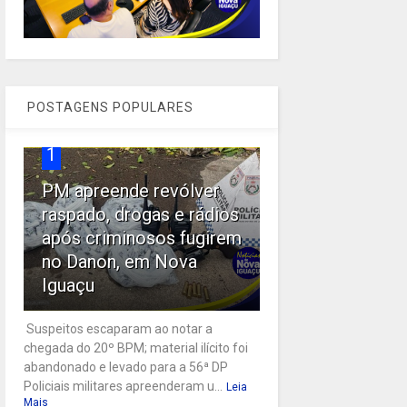
POSTAGENS POPULARES
1
PM apreende revólver
raspado, drogas e rádios
após criminosos fugirem
no Danon, em Nova
Iguaçu
Suspeitos escaparam ao notar a
chegada do 20º BPM; material ilícito foi
abandonado e levado para a 56ª DP
Policiais militares apreenderam u...
Leia
Mais