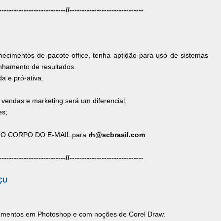
---------------------------//------------------------------
hecimentos de pacote office, tenha aptidão para uso de sistemas
anhamento de resultados.
a e pró-ativa.
e vendas e marketing será um diferencial;
es;
os NO CORPO DO E-MAIL para
rh@scbrasil.com
---------------------------//------------------------------
ÇU
mentos em Photoshop e com noções de Corel Draw.