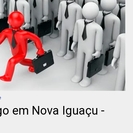
e
o em Nova Iguaçu -