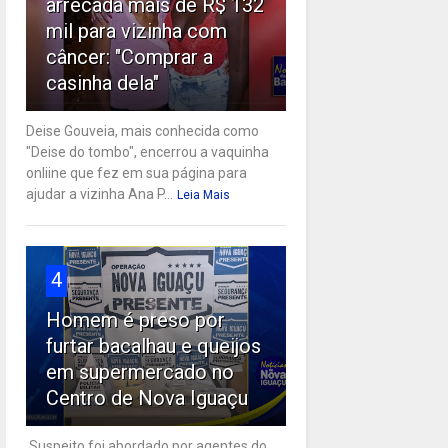
arrecada mais de R$ 132
mil para vizinha com
câncer: "Comprar a
casinha dela"
Deise Gouveia, mais conhecida como
"Deise do tombo", encerrou a vaquinha
onliine que fez em sua página para
ajudar a vizinha Ana P...
Leia Mais
4
Homem é preso por
furtar bacalhau e queijos
em supermercado no
Centro de Nova Iguaçu
Suspeito foi abordado por agentes do