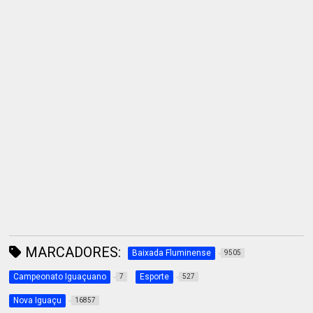
MARCADORES:
Baixada Fluminense
9505
Campeonato Iguaçuano
Esporte
7
527
Nova Iguaçu
16857