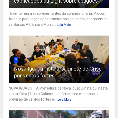
explicações da Light sobre apagões
Evento reunirá representantes da concessionária, Procon,
Aneel e população após transtornos causados por recentes
ventanias A Câmara Munic...
Leia Mais
9
Nova Iguaçu instala Gabinete de Crise
por ventos fortes
NOVA IGUAÇU – A Prefeitura de Nova Iguaçu instalou, nesta
sexta-feira (7), um Gabinete de Crise para monitorar a
previsão de ventos fortes e...
Leia Mais