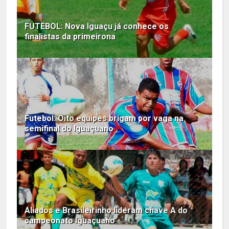
FUTEBOL: Nova Iguaçu já conhece os
finalistas da primeirona
Futebol: Oito equipes brigam por vaga na
semifinal do Iguaçuano
Aliados e Brasileirinho lideram chave A do
campeonato Iguaçuano