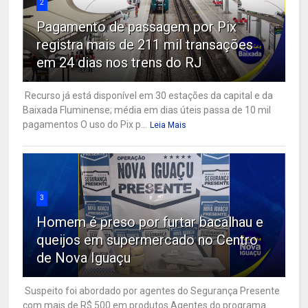
2
Pagamento de passagem por Pix
registra mais de 211 mil transações
em 24 dias nos trens do RJ
Recurso já está disponível em 30 estações da capital e da
Baixada Fluminense; média em dias úteis passa de 10 mil
pagamentos O uso do Pix p...
Leia Mais
3
Homem é preso por furtar bacalhau e
queijos em supermercado no Centro
de Nova Iguaçu
Suspeito foi abordado por agentes do Segurança Presente
com mais de R$ 500 em produtos Agentes do programa