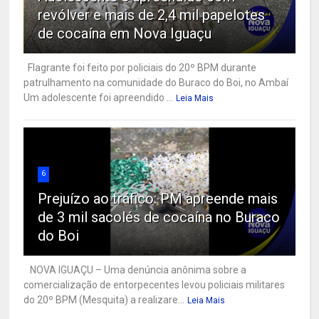
revólver e mais de 2,4 mil papelotes
de cocaína em Nova Iguaçu
Flagrante foi feito por policiais do 20º BPM durante
patrulhamento na comunidade do Buraco do Boi, no Ambaí
Um adolescente foi apreendido ...
Leia Mais
6
Prejuízo ao tráfico: PM apreende mais
de 3 mil sacolés de cocaína no Buraco
do Boi
NOVA IGUAÇU – Uma denúncia anônima sobre a
comercialização de entorpecentes levou policiais militares
do 20º BPM (Mesquita) a realizare...
Leia Mais