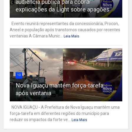
audiência pública para cobrar
explicações da Light sobre apagões
Evento reunirá representantes da concessionária, Procon,
Aneel e população após transtornos causados por recentes
ventanias A Câmara Munic...
Leia Mais
10
Nova Iguaçu mantém força-tarefa
após ventania
NOVA IGUAÇU - A Prefeitura de Nova Iguaçu mantém uma
força-tarefa em diferentes regiões do município para
reduzir os impactos da forte ve...
Leia Mais