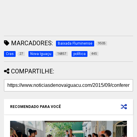
MARCADORES:
Baixada Fluminense
9505
Cras
Nova Iguaçu
política
27
16857
445
COMPARTILHE:
RECOMENDADO PARA VOCÊ