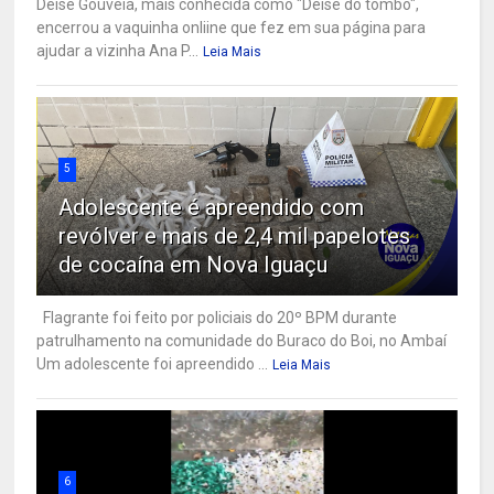
Deise Gouveia, mais conhecida como "Deise do tombo",
encerrou a vaquinha onliine que fez em sua página para
ajudar a vizinha Ana P...
Leia Mais
5
Adolescente é apreendido com
revólver e mais de 2,4 mil papelotes
de cocaína em Nova Iguaçu
Flagrante foi feito por policiais do 20º BPM durante
patrulhamento na comunidade do Buraco do Boi, no Ambaí
Um adolescente foi apreendido ...
Leia Mais
6