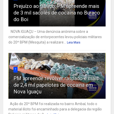
Prejuízo ao tráfico: PM apreende mais
de 3 mil sacolés de cocaína no Buraco
do Boi
NOVA IGUAÇU – Uma denúncia anônima sobre a
comercialização de entorpecentes levou policiais militares
do 20º BPM (Mesquita) a realizare...
Leia Mais
7
PM apreende revólver raspado e mais
de 2,4 mil papelotes de cocaína em
Nova Iguaçu
Ação do 20º BPM foi realizada no bairro Ambaí; todo o
material ilícito foi encaminhado para a delegacia da região