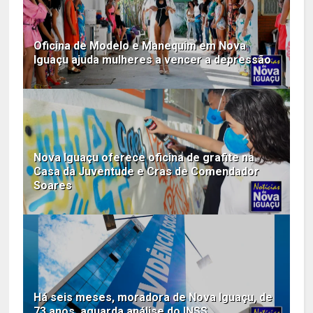
Oficina de Modelo e Manequim em Nova
Iguaçu ajuda mulheres a vencer a depressão
Nova Iguaçu oferece oficina de grafite na
Casa da Juventude e Cras de Comendador
Soares
Há seis meses, moradora de Nova Iguaçu, de
73 anos, aguarda análise do INSS