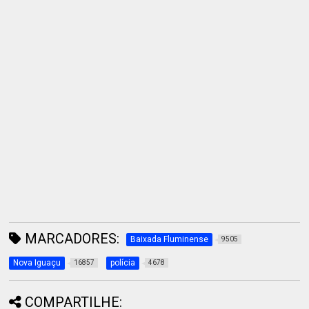
MARCADORES:
Baixada Fluminense
9505
Nova Iguaçu
polícia
16857
4678
COMPARTILHE: