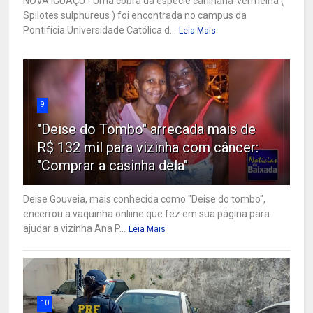
NOVA IGUAÇU - Uma cobra da espécie caninana-vermelha (
Spilotes sulphureus ) foi encontrada no campus da
Pontifícia Universidade Católica d...
Leia Mais
9
"Deise do Tombo" arrecada mais de
R$ 132 mil para vizinha com câncer:
"Comprar a casinha dela"
Deise Gouveia, mais conhecida como "Deise do tombo",
encerrou a vaquinha onliine que fez em sua página para
ajudar a vizinha Ana P...
Leia Mais
10