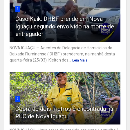
7
Caso Kaik: DHBF prende em Nova
Iguaçu segundo envolvido na morte de
entregador
NOVA IGUAÇU — Agentes da Delegacia de Homicídios da
Baixada Fluminense ( DHBF ) prenderam, na manhã desta
quarta-feira (25/03), Kleiton dos...
Leia Mais
8
Cobra de dois metros é encontrada na
PUC de Nova Iguaçu