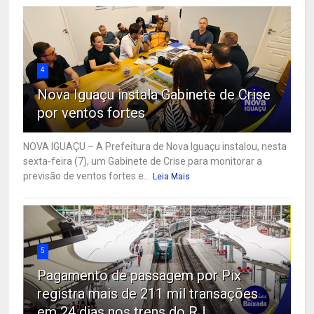
4
Nova Iguaçu instala Gabinete de Crise
por ventos fortes
NOVA IGUAÇU – A Prefeitura de Nova Iguaçu instalou, nesta
sexta-feira (7), um Gabinete de Crise para monitorar a
previsão de ventos fortes e...
Leia Mais
5
Pagamento de passagem por Pix
registra mais de 211 mil transações
em 24 dias nos trens do RJ