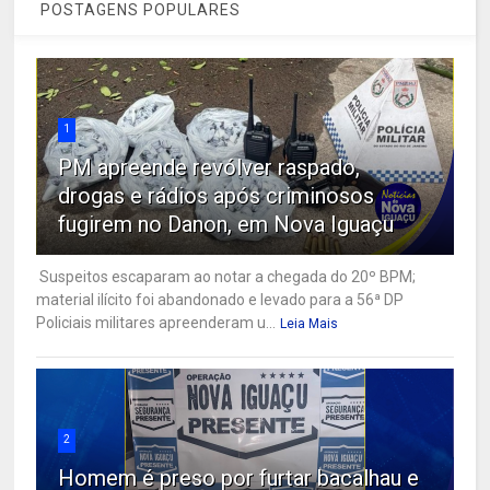
POSTAGENS POPULARES
1
PM apreende revólver raspado,
drogas e rádios após criminosos
fugirem no Danon, em Nova Iguaçu
Suspeitos escaparam ao notar a chegada do 20º BPM;
material ilícito foi abandonado e levado para a 56ª DP
Policiais militares apreenderam u...
Leia Mais
2
Homem é preso por furtar bacalhau e