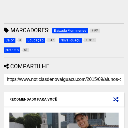
MARCADORES:
Baixada Fluminense
9504
Calor
Educação
Nova Iguaçu
3
947
16856
protesto
61
COMPARTILHE:
RECOMENDADO PARA VOCÊ