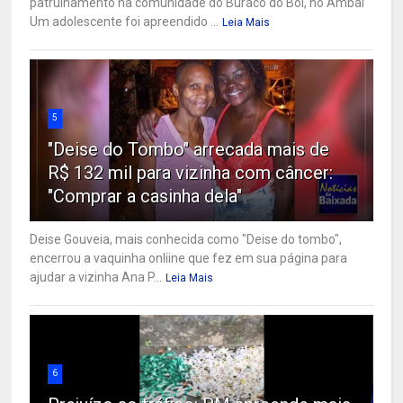
patrulhamento na comunidade do Buraco do Boi, no Ambaí
Um adolescente foi apreendido ...
Leia Mais
5
"Deise do Tombo" arrecada mais de
R$ 132 mil para vizinha com câncer:
"Comprar a casinha dela"
Deise Gouveia, mais conhecida como "Deise do tombo",
encerrou a vaquinha onliine que fez em sua página para
ajudar a vizinha Ana P...
Leia Mais
6