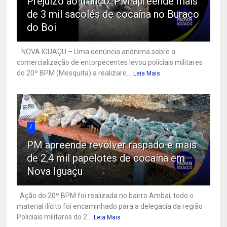
Prejuízo ao tráfico: PM apreende mais
de 3 mil sacolés de cocaína no Buraco
do Boi
NOVA IGUAÇU – Uma denúncia anônima sobre a
comercialização de entorpecentes levou policiais militares
do 20º BPM (Mesquita) a realizare...
Leia Mais
7
PM apreende revólver raspado e mais
de 2,4 mil papelotes de cocaína em
Nova Iguaçu
Ação do 20º BPM foi realizada no bairro Ambaí; todo o
material ilícito foi encaminhado para a delegacia da região
Policiais militares do 2...
Leia Mais