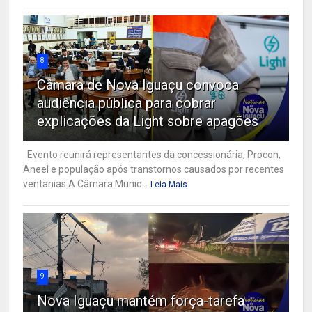
8
Câmara de Nova Iguaçu convoca
audiência pública para cobrar
explicações da Light sobre apagões
Evento reunirá representantes da concessionária, Procon,
Aneel e população após transtornos causados por recentes
ventanias A Câmara Munic...
Leia Mais
9
Nova Iguaçu mantém força-tarefa