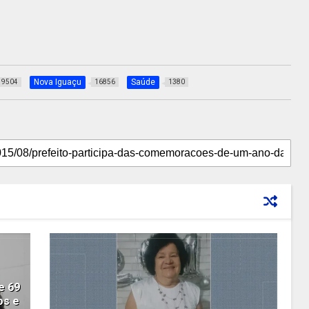
Nova Iguaçu
Saúde
9504
16856
1380
e 69
os e