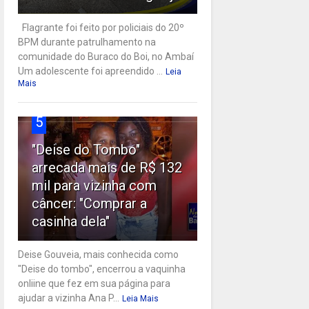
Flagrante foi feito por policiais do 20º
BPM durante patrulhamento na
comunidade do Buraco do Boi, no Ambaí
Um adolescente foi apreendido ...
Leia
Mais
5
"Deise do Tombo"
arrecada mais de R$ 132
mil para vizinha com
câncer: "Comprar a
casinha dela"
Deise Gouveia, mais conhecida como
"Deise do tombo", encerrou a vaquinha
onliine que fez em sua página para
ajudar a vizinha Ana P...
Leia Mais