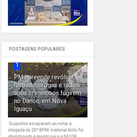
POSTAGENS POPULARES
1
PM apreende revólver
raspado, drogas e rádios
após criminosos fugirem
no Danon, em Nova
Iguaçu
Suspeitos escaparam ao notar a
chegada do 20º BPM; material ilícito foi
abandonado e levado para a 56ª DP