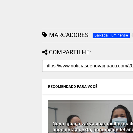
MARCADORES:
Baixada Fluminense
COMPARTILHE:
RECOMENDADO PARA VOCÊ
Nova Iguaçu vai vacinar mulheres d
anos nesta sexta; homens de 69 an