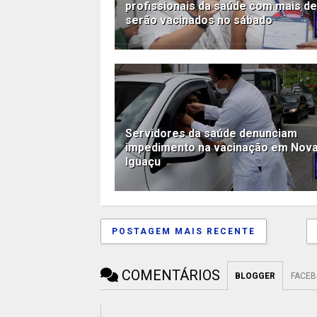
profissionais da saúde com mais de
serão vacinados no sábado
Servidores da saúde denunciam
impedimento na vacinação em Nov
Iguaçu
POSTAGEM MAIS RECENTE
COMENTÁRIOS
BLOGGER
FACE