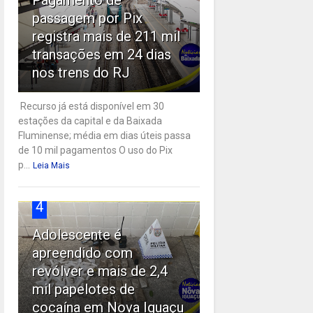
passagem por Pix
registra mais de 211 mil
transações em 24 dias
nos trens do RJ
Recurso já está disponível em 30
estações da capital e da Baixada
Fluminense; média em dias úteis passa
de 10 mil pagamentos O uso do Pix
p...
Leia Mais
4
Adolescente é
apreendido com
revólver e mais de 2,4
mil papelotes de
cocaína em Nova Iguaçu