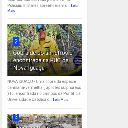
Policiais militares apreenderam u...
Leia
Mais
2
Cobra de dois metros é
encontrada na PUC de
Nova Iguaçu
NOVA IGUAÇU - Uma cobra da espécie
caninana-vermelha ( Spilotes sulphureus
) foi encontrada no campus da Pontifícia
Universidade Católica d...
Leia Mais
3
Pagamento de