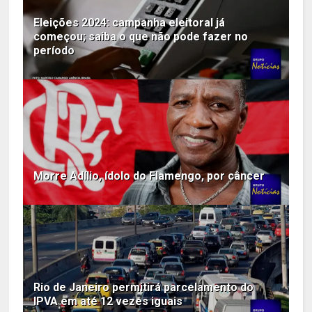
Eleições 2024: campanha eleitoral já
começou; saiba o que não pode fazer no
período
Morre Adílio, ídolo do Flamengo, por câncer
Rio de Janeiro permitirá parcelamento do
IPVA em até 12 vezes iguais