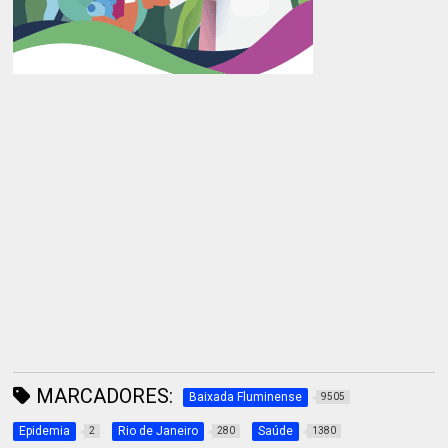
MARCADORES:
Baixada Fluminense
9505
Epidemia
Rio de Janeiro
Saúde
2
280
1380