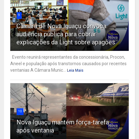
9
Câmara de Nova Iguaçu convoca
audiência pública para cobrar
explicações da Light sobre apagões
Evento reunirá representantes da concessionária, Procon,
Aneel e população após transtornos causados por recentes
ventanias A Câmara Munic...
Leia Mais
10
Nova Iguaçu mantém força-tarefa
após ventania