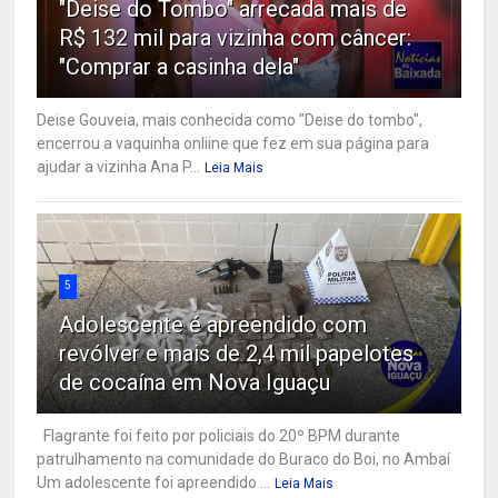
"Deise do Tombo" arrecada mais de
R$ 132 mil para vizinha com câncer:
"Comprar a casinha dela"
Deise Gouveia, mais conhecida como "Deise do tombo",
encerrou a vaquinha onliine que fez em sua página para
ajudar a vizinha Ana P...
Leia Mais
5
Adolescente é apreendido com
revólver e mais de 2,4 mil papelotes
de cocaína em Nova Iguaçu
Flagrante foi feito por policiais do 20º BPM durante
patrulhamento na comunidade do Buraco do Boi, no Ambaí
Um adolescente foi apreendido ...
Leia Mais