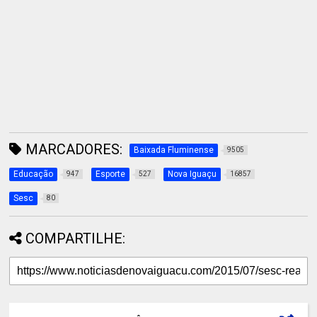
MARCADORES:
Baixada Fluminense
9505
Educação
Esporte
Nova Iguaçu
947
527
16857
Sesc
80
COMPARTILHE: