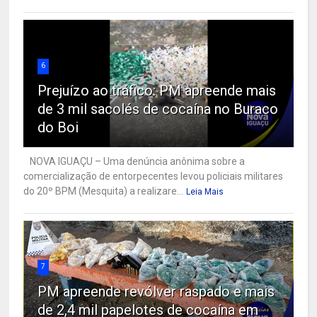
6
Prejuízo ao tráfico: PM apreende mais
de 3 mil sacolés de cocaína no Buraco
do Boi
NOVA IGUAÇU – Uma denúncia anônima sobre a
comercialização de entorpecentes levou policiais militares
do 20º BPM (Mesquita) a realizare...
Leia Mais
7
PM apreende revólver raspado e mais
de 2,4 mil papelotes de cocaína em