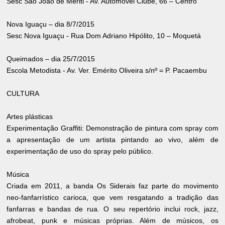
Sesc São João de Meriti - Av. Automóvel Clube, 66 – Centro
Nova Iguaçu – dia 8/7/2015
Sesc Nova Iguaçu - Rua Dom Adriano Hipólito, 10 – Moquetá
Queimados – dia 25/7/2015
Escola Metodista - Av. Ver. Emérito Oliveira s/nº = P. Pacaembu
CULTURA
Artes plásticas
Experimentação Graffiti: Demonstração de pintura com spray com
a apresentação de um artista pintando ao vivo, além de
experimentação de uso do spray pelo público.
Música
Criada em 2011, a banda Os Siderais faz parte do movi­mento
neo-fanfarrístico carioca, que vem resgatando a tradição das
fanfarras e ban­das de rua. O seu repertório inclui rock, jazz,
afrobeat, punk e músicas próprias. Além de músicos, os