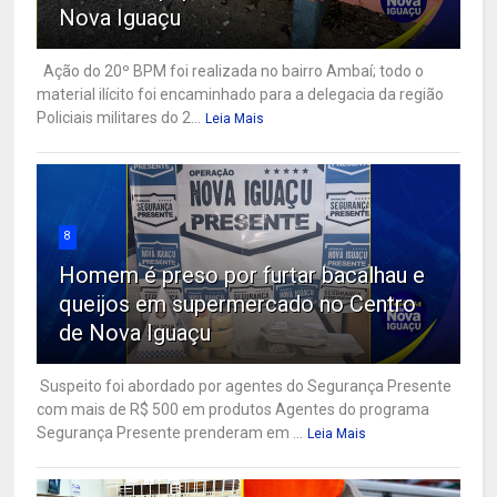
Nova Iguaçu
Ação do 20º BPM foi realizada no bairro Ambaí; todo o
material ilícito foi encaminhado para a delegacia da região
Policiais militares do 2...
Leia Mais
8
Homem é preso por furtar bacalhau e
queijos em supermercado no Centro
de Nova Iguaçu
Suspeito foi abordado por agentes do Segurança Presente
com mais de R$ 500 em produtos Agentes do programa
Segurança Presente prenderam em ...
Leia Mais