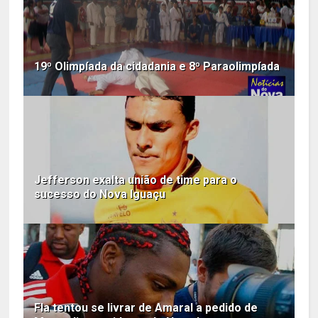
19º Olimpíada da cidadania e 8º Paraolimpíada
Jefferson exalta união de time para o
sucesso do Nova Iguaçu
Fla tentou se livrar de Amaral a pedido de