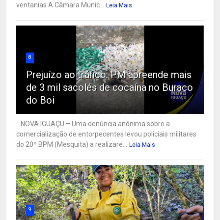
ventanias A Câmara Munic...
Leia Mais
8
Prejuízo ao tráfico: PM apreende mais
de 3 mil sacolés de cocaína no Buraco
do Boi
NOVA IGUAÇU – Uma denúncia anônima sobre a
comercialização de entorpecentes levou policiais militares
do 20º BPM (Mesquita) a realizare...
Leia Mais
9