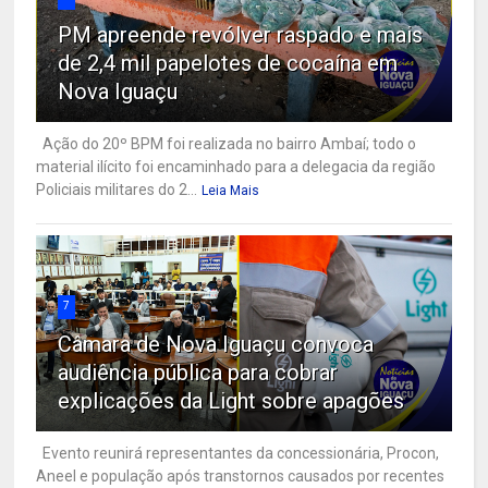
PM apreende revólver raspado e mais
de 2,4 mil papelotes de cocaína em
Nova Iguaçu
Ação do 20º BPM foi realizada no bairro Ambaí; todo o
material ilícito foi encaminhado para a delegacia da região
Policiais militares do 2...
Leia Mais
7
Câmara de Nova Iguaçu convoca
audiência pública para cobrar
explicações da Light sobre apagões
Evento reunirá representantes da concessionária, Procon,
Aneel e população após transtornos causados por recentes