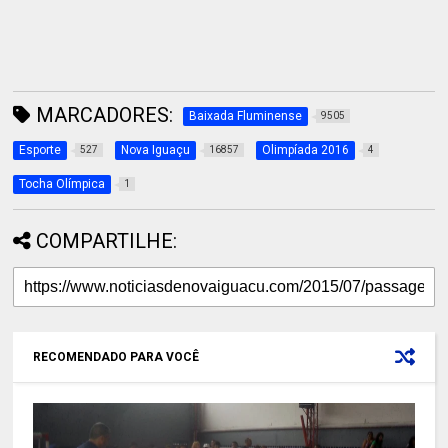
MARCADORES:
Baixada Fluminense
9505
Esporte
Nova Iguaçu
Olimpíada 2016
527
16857
4
Tocha Olímpica
1
COMPARTILHE:
RECOMENDADO PARA VOCÊ