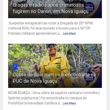
drogas e rádios após criminosos
fugirem no Danon, em Nova Iguaçu
Suspeitos escaparam ao notar a chegada do 20º BPM;
material ilícito foi abandonado e levado para a 56ª DP
Policiais militares apreenderam u...
Leia Mais
2
Cobra de dois metros é encontrada na
PUC de Nova Iguaçu
NOVA IGUAÇU - Uma cobra da espécie caninana-vermelha (
Spilotes sulphureus ) foi encontrada no campus da
Pontifícia Universidade Católica d...
Leia Mais