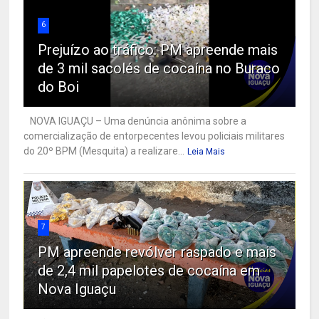
6
Prejuízo ao tráfico: PM apreende mais
de 3 mil sacolés de cocaína no Buraco
do Boi
NOVA IGUAÇU – Uma denúncia anônima sobre a
comercialização de entorpecentes levou policiais militares
do 20º BPM (Mesquita) a realizare...
Leia Mais
7
PM apreende revólver raspado e mais
de 2,4 mil papelotes de cocaína em
Nova Iguaçu