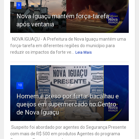
9
Nova Iguaçu mantém força-tarefa
após ventania
NOVA IGUAÇU - A Prefeitura de Nova Iguaçu mantém uma
força-tarefa em diferentes regiões do município para
reduzir os impactos da forte ve...
Leia Mais
10
Homem é preso por furtar bacalhau e
queijos em supermercado no Centro
de Nova Iguaçu
Suspeito foi abordado por agentes do Segurança Presente
com mais de R$ 500 em produtos Agentes do programa