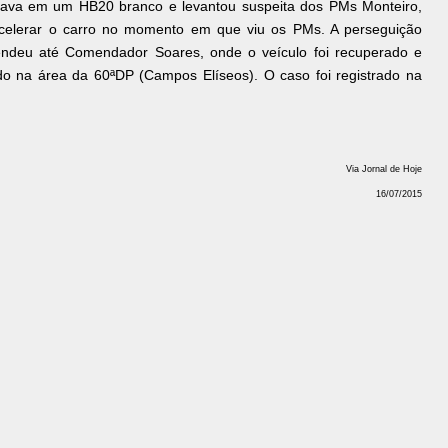
stava em um HB20 branco e levantou suspeita dos PMs Monteiro,
acelerar o carro no momento em que viu os PMs. A perseguição
endeu até Comendador Soares, onde o veículo foi recuperado e
o na área da 60ªDP (Campos Elíseos). O caso foi registrado na
Via Jornal de Hoje
16/07/2015