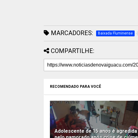
MARCADORES:
Baixada Fluminense
COMPARTILHE:
RECOMENDADO PARA VOCÊ
Adolescente de 15 anos é agredida
pelo namorado após crise de ciúm