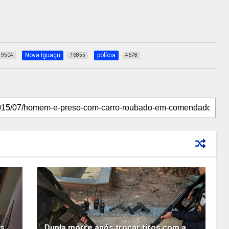
Nova Iguaçu
polícia
9504
16855
4678
es
Dupla morre após trocar tiros com a