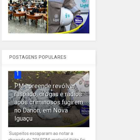
POSTAGENS POPULARES
1
PM apreende revólver
raspado, drogas e rádios
após criminosos fugirem
no Danon, em Nova
Iguaçu
Suspeitos escaparam ao notar a
chegada do 20º BPM; material ilícito foi