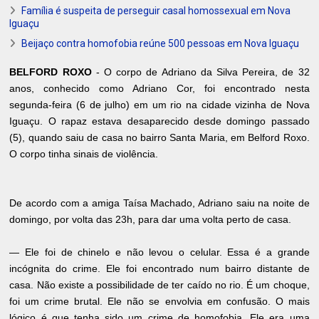
Família é suspeita de perseguir casal homossexual em Nova
Iguaçu
Beijaço contra homofobia reúne 500 pessoas em Nova Iguaçu
BELFORD ROXO
- O corpo de Adriano da Silva Pereira, de 32
anos, conhecido como Adriano Cor, foi encontrado nesta
segunda-feira (6 de julho) em um rio na cidade vizinha de Nova
Iguaçu. O rapaz estava desaparecido desde domingo passado
(5), quando saiu de casa no bairro Santa Maria, em Belford Roxo.
O corpo tinha sinais de violência.
De acordo com a amiga Taísa Machado, Adriano saiu na noite de
domingo, por volta das 23h, para dar uma volta perto de casa.
— Ele foi de chinelo e não levou o celular. Essa é a grande
incógnita do crime. Ele foi encontrado num bairro distante de
casa. Não existe a possibilidade de ter caído no rio. É um choque,
foi um crime brutal. Ele não se envolvia em confusão. O mais
lógico é que tenha sido um crime de homofobia. Ele era uma