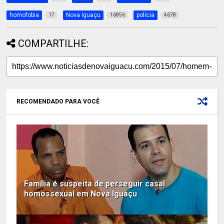
homofobia
Nova Iguaçu
polícia
17
16856
4678
COMPARTILHE:
RECOMENDADO PARA VOCÊ
Família é suspeita de perseguir casal
homossexual em Nova Iguaçu