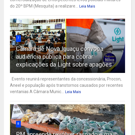
do 20º BPM (Mesquita) a realizare...
Leia Mais
7
Câmara de Nova Iguaçu convoca
audiência pública para cobrar
explicações da Light sobre apagões
Evento reunirá representantes da concessionária, Procon,
Aneel e população após transtornos causados por recentes
ventanias A Câmara Munic...
Leia Mais
8
PM apreende revólver raspado e mais