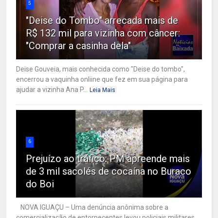
5
"Deise do Tombo" arrecada mais de
R$ 132 mil para vizinha com câncer:
"Comprar a casinha dela"
Deise Gouveia, mais conhecida como "Deise do tombo",
encerrou a vaquinha onliine que fez em sua página para
ajudar a vizinha Ana P...
Leia Mais
6
Prejuízo ao tráfico: PM apreende mais
de 3 mil sacolés de cocaína no Buraco
do Boi
NOVA IGUAÇU – Uma denúncia anônima sobre a
comercialização de entorpecentes levou policiais militares