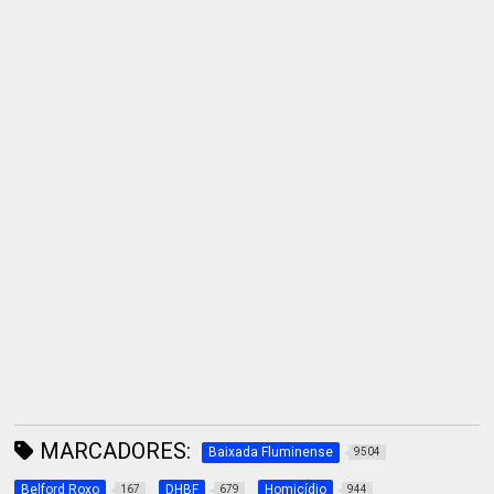
MARCADORES:
Baixada Fluminense
9504
Belford Roxo
DHBF
Homicídio
167
679
944