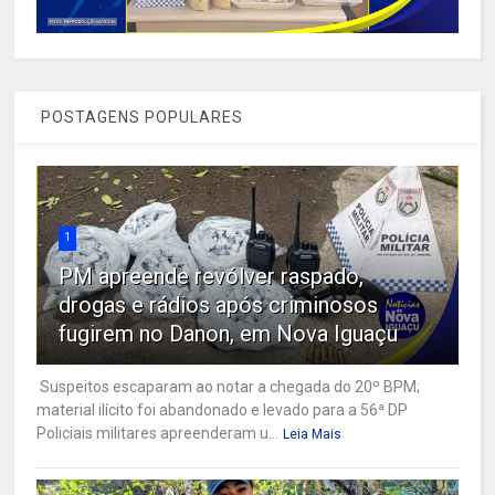
POSTAGENS POPULARES
1
PM apreende revólver raspado,
drogas e rádios após criminosos
fugirem no Danon, em Nova Iguaçu
Suspeitos escaparam ao notar a chegada do 20º BPM;
material ilícito foi abandonado e levado para a 56ª DP
Policiais militares apreenderam u...
Leia Mais