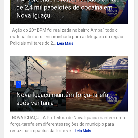
de 2,4 mil papelotes de cocaína em
Nova Iguaçu
Ação do 20º BPM foi realizada no bairro Ambaí; todo o
material ilícito foi encaminhado para a delegacia da região
Policiais militares do 2...
Leia Mais
9
Nova Iguaçu mantém força-tarefa
após ventania
NOVA IGUAÇU - A Prefeitura de Nova Iguaçu mantém uma
força-tarefa em diferentes regiões do município para
reduzir os impactos da forte ve...
Leia Mais