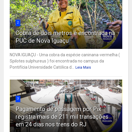
2
Cobra de dois metros é encontrada na
PUC de Nova Iguaçu
NOVA IGUAÇU - Uma cobra da espécie caninana-vermelha (
Spilotes sulphureus ) foi encontrada no campus da
Pontifícia Universidade Católica d...
Leia Mais
3
Pagamento de passagem por Pix
registra mais de 211 mil transações
em 24 dias nos trens do RJ