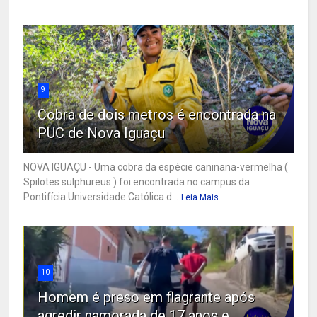
9
Cobra de dois metros é encontrada na
PUC de Nova Iguaçu
NOVA IGUAÇU - Uma cobra da espécie caninana-vermelha (
Spilotes sulphureus ) foi encontrada no campus da
Pontifícia Universidade Católica d...
Leia Mais
10
Homem é preso em flagrante após
agredir namorada de 17 anos e