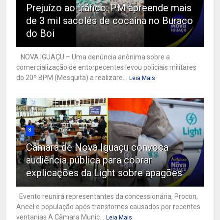
Prejuízo ao tráfico: PM apreende mais
de 3 mil sacolés de cocaína no Buraco
do Boi
NOVA IGUAÇU – Uma denúncia anônima sobre a
comercialização de entorpecentes levou policiais militares
do 20º BPM (Mesquita) a realizare...
Leia Mais
8
Câmara de Nova Iguaçu convoca
audiência pública para cobrar
explicações da Light sobre apagões
Evento reunirá representantes da concessionária, Procon,
Aneel e população após transtornos causados por recentes
ventanias A Câmara Munic...
Leia Mais