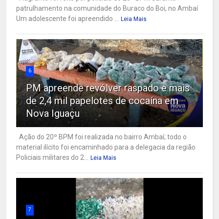
patrulhamento na comunidade do Buraco do Boi, no Ambaí
Um adolescente foi apreendido ...
Leia Mais
6
PM apreende revólver raspado e mais
de 2,4 mil papelotes de cocaína em
Nova Iguaçu
Ação do 20º BPM foi realizada no bairro Ambaí; todo o
material ilícito foi encaminhado para a delegacia da região
Policiais militares do 2...
Leia Mais
7