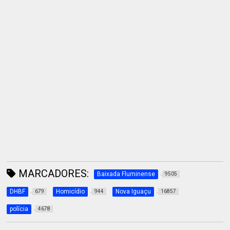
MARCADORES:
Baixada Fluminense
9505
DHBF
Homicídio
Nova Iguaçu
679
944
16857
polícia
4678