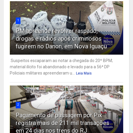
1
PM apreende revólver raspado,
drogas e rádios após criminosos
fugirem no Danon, em Nova Iguaçu
Suspeitos escaparam ao notar a chegada do 20º BPM;
material ilícito foi abandonado e levado para a 56ª DP
Policiais militares apreenderam u...
Leia Mais
2
Pagamento de passagem por Pix
registra mais de 211 mil transações
em 24 dias nos trens do RJ