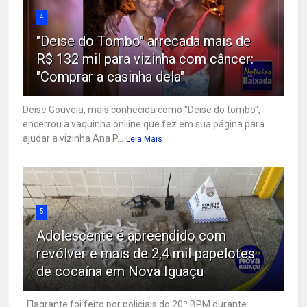
4
"Deise do Tombo" arrecada mais de
R$ 132 mil para vizinha com câncer:
"Comprar a casinha dela"
Deise Gouveia, mais conhecida como "Deise do tombo",
encerrou a vaquinha onliine que fez em sua página para
ajudar a vizinha Ana P...
Leia Mais
5
Adolescente é apreendido com
revólver e mais de 2,4 mil papelotes
de cocaína em Nova Iguaçu
Flagrante foi feito por policiais do 20º BPM durante