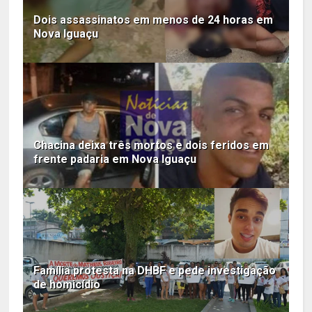
Dois assassinatos em menos de 24 horas em
Nova Iguaçu
Chacina deixa três mortos e dois feridos em
frente padaria em Nova Iguaçu
Família protesta na DHBF e pede investigação
de homicídio