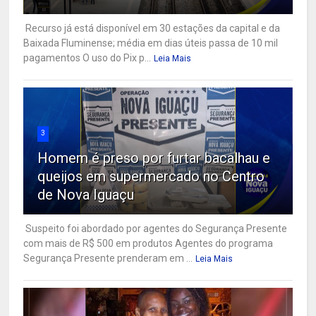
Recurso já está disponível em 30 estações da capital e da
Baixada Fluminense; média em dias úteis passa de 10 mil
pagamentos O uso do Pix p...
Leia Mais
3
Homem é preso por furtar bacalhau e
queijos em supermercado no Centro
de Nova Iguaçu
Suspeito foi abordado por agentes do Segurança Presente
com mais de R$ 500 em produtos Agentes do programa
Segurança Presente prenderam em ...
Leia Mais