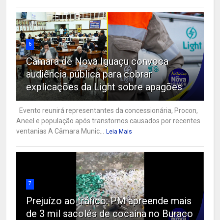
6
Câmara de Nova Iguaçu convoca
audiência pública para cobrar
explicações da Light sobre apagões
Evento reunirá representantes da concessionária, Procon,
Aneel e população após transtornos causados por recentes
ventanias A Câmara Munic...
Leia Mais
7
Prejuízo ao tráfico: PM apreende mais
de 3 mil sacolés de cocaína no Buraco