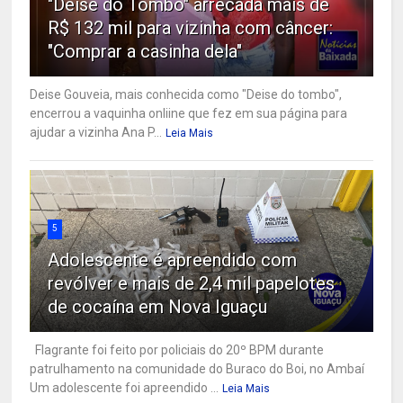
"Deise do Tombo" arrecada mais de
R$ 132 mil para vizinha com câncer:
"Comprar a casinha dela"
Deise Gouveia, mais conhecida como "Deise do tombo",
encerrou a vaquinha onliine que fez em sua página para
ajudar a vizinha Ana P...
Leia Mais
5
Adolescente é apreendido com
revólver e mais de 2,4 mil papelotes
de cocaína em Nova Iguaçu
Flagrante foi feito por policiais do 20º BPM durante
patrulhamento na comunidade do Buraco do Boi, no Ambaí
Um adolescente foi apreendido ...
Leia Mais