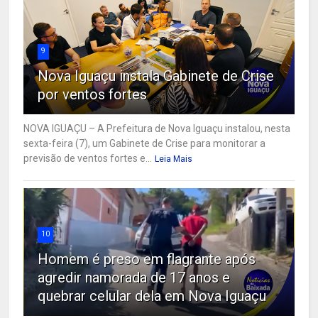
9
Nova Iguaçu instala Gabinete de Crise
por ventos fortes
NOVA IGUAÇU – A Prefeitura de Nova Iguaçu instalou, nesta
sexta-feira (7), um Gabinete de Crise para monitorar a
previsão de ventos fortes e...
Leia Mais
10
Homem é preso em flagrante após
agredir namorada de 17 anos e
quebrar celular dela em Nova Iguaçu