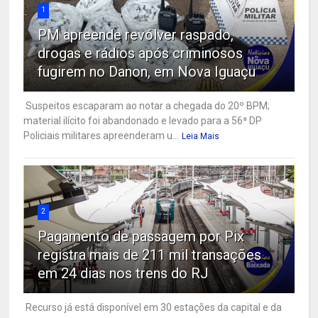
1
PM apreende revólver raspado,
drogas e rádios após criminosos
fugirem no Danon, em Nova Iguaçu
Suspeitos escaparam ao notar a chegada do 20º BPM;
material ilícito foi abandonado e levado para a 56ª DP
Policiais militares apreenderam u...
Leia Mais
2
Pagamento de passagem por Pix
registra mais de 211 mil transações
em 24 dias nos trens do RJ
Recurso já está disponível em 30 estações da capital e da