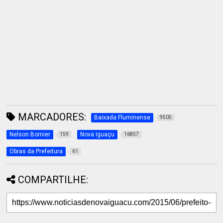
MARCADORES:
Baixada Fluminense
9505
Nelson Bornier
Nova Iguaçu
159
16857
Obras da Prefeitura
61
COMPARTILHE: