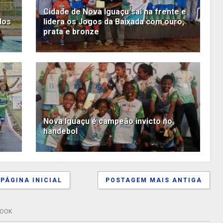
Cidade de Nova Iguaçu sai na frente e
dos
lidera os Jogos da Baixada com ouro,
prata e bronze
Nova Iguaçu é campeão invicto no
handebol
PÁGINA INICIAL
POSTAGEM MAIS ANTIGA
BOOK