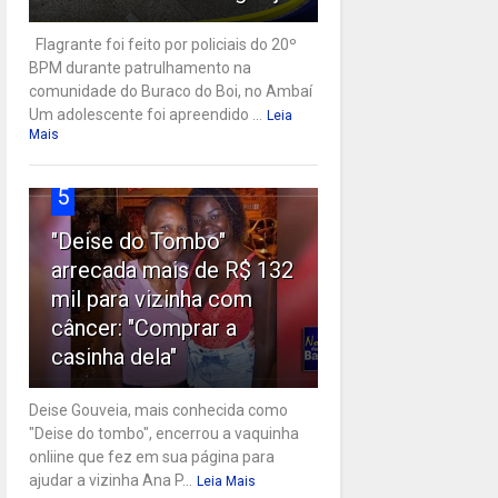
Flagrante foi feito por policiais do 20º
BPM durante patrulhamento na
comunidade do Buraco do Boi, no Ambaí
Um adolescente foi apreendido ...
Leia
Mais
5
"Deise do Tombo"
arrecada mais de R$ 132
mil para vizinha com
câncer: "Comprar a
casinha dela"
Deise Gouveia, mais conhecida como
"Deise do tombo", encerrou a vaquinha
onliine que fez em sua página para
ajudar a vizinha Ana P...
Leia Mais