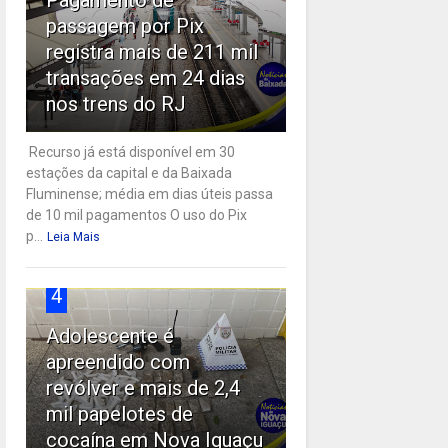
passagem por Pix
registra mais de 211 mil
transações em 24 dias
nos trens do RJ
Recurso já está disponível em 30
estações da capital e da Baixada
Fluminense; média em dias úteis passa
de 10 mil pagamentos O uso do Pix
p...
Leia Mais
4
Adolescente é
apreendido com
revólver e mais de 2,4
mil papelotes de
cocaína em Nova Iguaçu