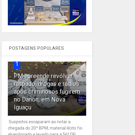
POSTAGENS POPULARES
1
PM apreende revólver
raspado, drogas e rádios
após criminosos fugirem
no Danon, em Nova
Iguaçu
Suspeitos escaparam ao notar a
chegada do 20º BPM; material ilícito foi
abandonado e levado para a 56ª DP