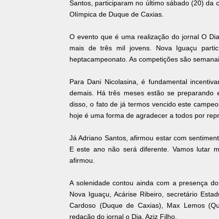
Santos, participaram no último sábado (20) da 
Olímpica de Duque de Caxias.
O evento que é uma realização do jornal O Dia
mais de três mil jovens. Nova Iguaçu part
heptacampeonato. As competições são semanais
Para Dani Nicolasina, é fundamental incentiv
demais. Há três meses estão se preparando e
disso, o fato de já termos vencido este campe
hoje é uma forma de agradecer a todos por rep
Já Adriano Santos, afirmou estar com sentime
E este ano não será diferente. Vamos lutar m
afirmou.
A solenidade contou ainda com a presença do 
Nova Iguaçu, Acárise Ribeiro, secretário Esta
Cardoso (Duque de Caxias), Max Lemos (Quei
redação do jornal o Dia, Aziz Filho.