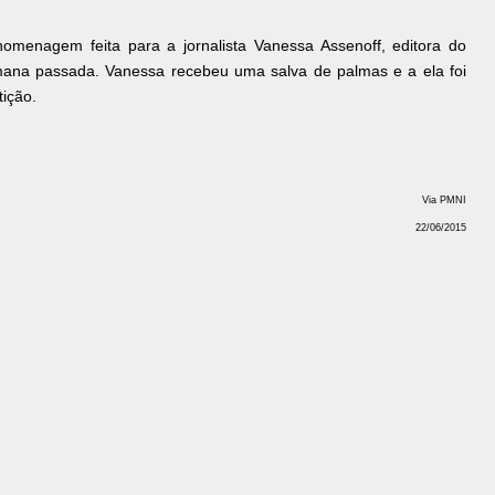
menagem feita para a jornalista Vanessa Assenoff, editora do
mana passada. Vanessa recebeu uma salva de palmas e a ela foi
ição.
Via PMNI
22/06/2015