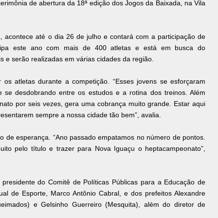
cerimônia de abertura da 18ª edição dos Jogos da Baixada, na Vila
, acontece até o dia 26 de julho e contará com a participação de
icipa este ano com mais de 400 atletas e está em busca do
 e serão realizadas em várias cidades da região.
ar os atletas durante a competição. “Esses jovens se esforçaram
 se desdobrando entre os estudos e a rotina dos treinos. Além
onato por seis vezes, gera uma cobrança muito grande. Estar aqui
resentarem sempre a nossa cidade tão bem”, avalia.
nto de esperança. “Ano passado empatamos no número de pontos.
uito pelo título e trazer para Nova Iguaçu o heptacampeonato”,
presidente do Comitê de Políticas Públicas para a Educação de
dual de Esporte, Marco Antônio Cabral, e dos prefeitos Alexandre
mados) e Gelsinho Guerreiro (Mesquita), além do diretor de