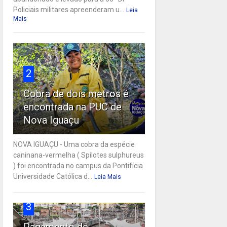
Policiais militares apreenderam u...
Leia
Mais
2
Cobra de dois metros é
encontrada na PUC de
Nova Iguaçu
NOVA IGUAÇU - Uma cobra da espécie
caninana-vermelha ( Spilotes sulphureus
) foi encontrada no campus da Pontifícia
Universidade Católica d...
Leia Mais
3
Pagamento de