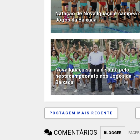
Natação de Nova Iguaçu é campeã 
Jogos da Baixada
Nova Iguaçu sai na disputa pelo
heptacampeonato nos Jogos da
Baixada
POSTAGEM MAIS RECENTE
COMENTÁRIOS
BLOGGER
FACE