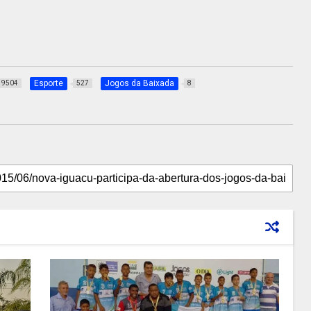
Esporte
Jogos da Baixada
9504
527
8