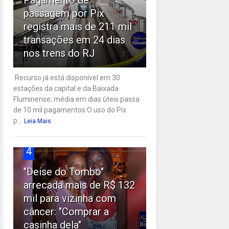
passagem por Pix
registra mais de 211 mil
transações em 24 dias
nos trens do RJ
Recurso já está disponível em 30
estações da capital e da Baixada
Fluminense; média em dias úteis passa
de 10 mil pagamentos O uso do Pix
p...
Leia Mais
4
"Deise do Tombo"
arrecada mais de R$ 132
mil para vizinha com
câncer: "Comprar a
casinha dela"