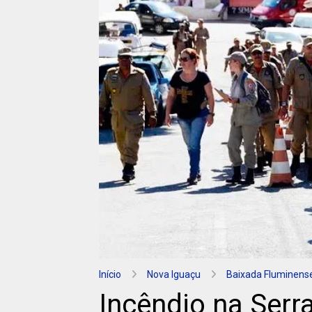
Início
Nova Iguaçu
Baixada Fluminens
Incêndio na Serr