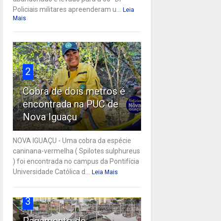
Policiais militares apreenderam u...
Leia
Mais
2
Cobra de dois metros é
encontrada na PUC de
Nova Iguaçu
NOVA IGUAÇU - Uma cobra da espécie
caninana-vermelha ( Spilotes sulphureus
) foi encontrada no campus da Pontifícia
Universidade Católica d...
Leia Mais
3
Pagamento de