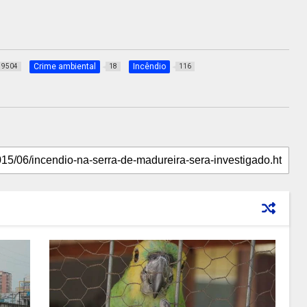
Crime ambiental
Incêndio
9504
18
116