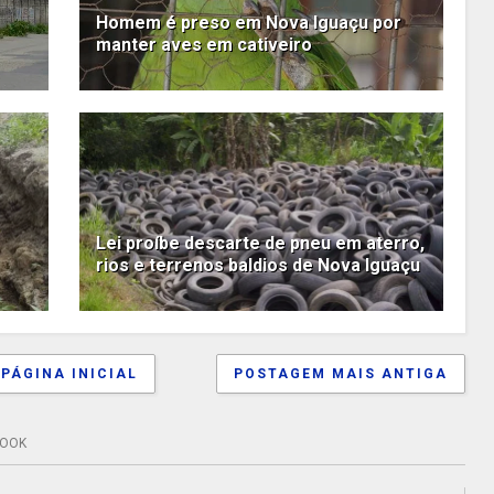
Homem é preso em Nova Iguaçu por
manter aves em cativeiro
Lei proíbe descarte de pneu em aterro,
rios e terrenos baldios de Nova Iguaçu
PÁGINA INICIAL
POSTAGEM MAIS ANTIGA
BOOK