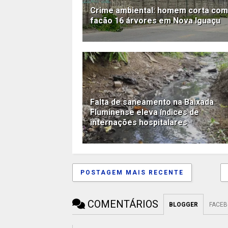
Crime ambiental: homem corta com
facão 16 árvores em Nova Iguaçu
Falta de saneamento na Baixada
Fluminense eleva índices de
internações hospitalares
POSTAGEM MAIS RECENTE
COMENTÁRIOS
BLOGGER
FACE