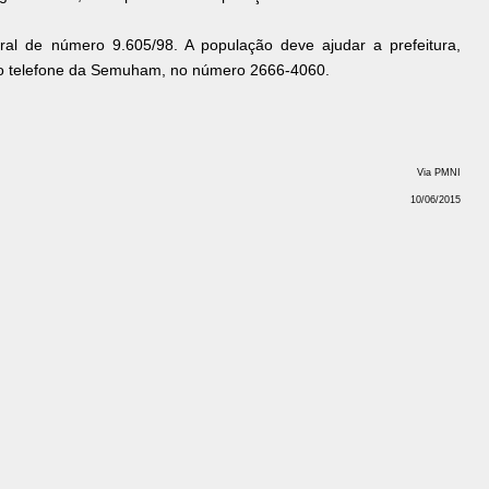
eral de número 9.605/98. A população deve ajudar a prefeitura,
o telefone da Semuham, no número 2666-4060.
Via PMNI
10/06/2015