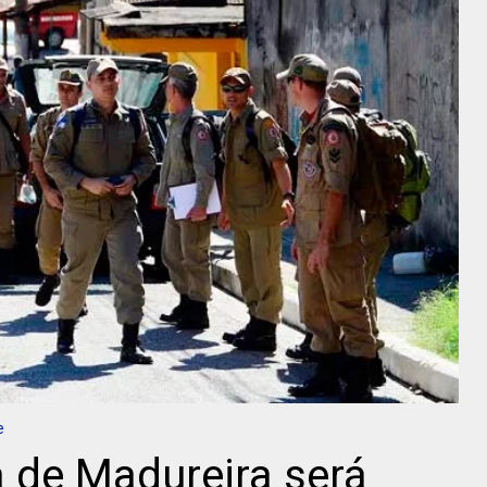
e
a de Madureira será