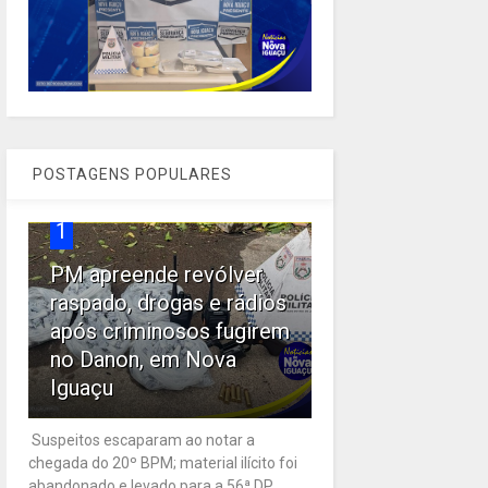
POSTAGENS POPULARES
1
PM apreende revólver
raspado, drogas e rádios
após criminosos fugirem
no Danon, em Nova
Iguaçu
Suspeitos escaparam ao notar a
chegada do 20º BPM; material ilícito foi
abandonado e levado para a 56ª DP