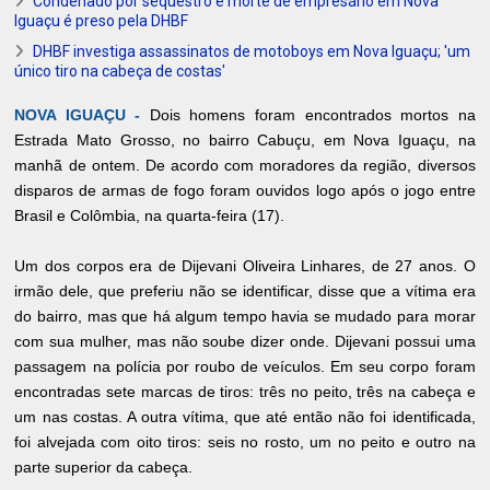
Condenado por sequestro e morte de empresário em Nova
Iguaçu é preso pela DHBF
DHBF investiga assassinatos de motoboys em Nova Iguaçu; 'um
único tiro na cabeça de costas'
NOVA IGUAÇU -
Dois homens foram encontrados mortos na
Estrada Mato Grosso, no bairro Cabuçu, em Nova Iguaçu, na
manhã de ontem. De acordo com moradores da região, diversos
disparos de armas de fogo foram ouvidos logo após o jogo entre
Brasil e Colômbia, na quarta-feira (17).
Um dos corpos era de Dijevani Oliveira Linhares, de 27 anos. O
irmão dele, que preferiu não se identificar, disse que a vítima era
do bairro, mas que há algum tempo havia se mudado para morar
com sua mulher, mas não soube dizer onde. Dijevani possui uma
passagem na polícia por roubo de veículos. Em seu corpo foram
encontradas sete marcas de tiros: três no peito, três na cabeça e
um nas costas. A outra vítima, que até então não foi identificada,
foi alvejada com oito tiros: seis no rosto, um no peito e outro na
parte superior da cabeça.