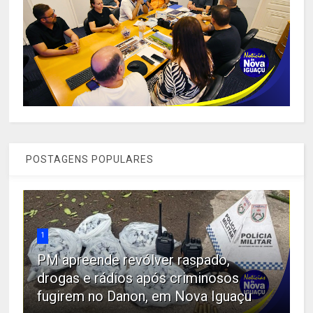
POSTAGENS POPULARES
1
PM apreende revólver raspado,
drogas e rádios após criminosos
fugirem no Danon, em Nova Iguaçu