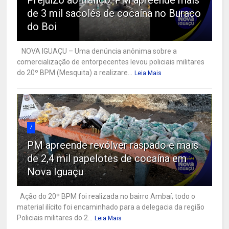
Prejuízo ao tráfico: PM apreende mais
de 3 mil sacolés de cocaína no Buraco
do Boi
NOVA IGUAÇU – Uma denúncia anônima sobre a
comercialização de entorpecentes levou policiais militares
do 20º BPM (Mesquita) a realizare...
Leia Mais
7
PM apreende revólver raspado e mais
de 2,4 mil papelotes de cocaína em
Nova Iguaçu
Ação do 20º BPM foi realizada no bairro Ambaí; todo o
material ilícito foi encaminhado para a delegacia da região
Policiais militares do 2...
Leia Mais