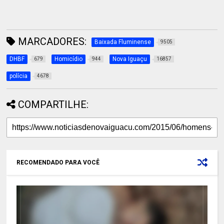
MARCADORES:
Baixada Fluminense
9505
DHBF
Homicídio
Nova Iguaçu
679
944
16857
polícia
4678
COMPARTILHE:
RECOMENDADO PARA VOCÊ