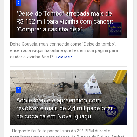
3
"Deise do Tombo" arrecada mais de
R$ 132 mil para vizinha com câncer:
"Comprar a casinha dela"
Deise Gouveia, mais conhecida como "Deise do tombo",
encerrou a vaquinha onliine que fez em sua página para
ajudar a vizinha Ana P...
Leia Mais
4
Adolescente é apreendido com
revólver e mais de 2,4 mil papelotes
de cocaína em Nova Iguaçu
Flagrante foi feito por policiais do 20º BPM durante