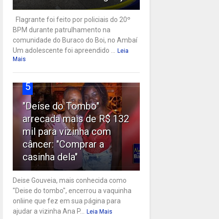
Flagrante foi feito por policiais do 20º
BPM durante patrulhamento na
comunidade do Buraco do Boi, no Ambaí
Um adolescente foi apreendido ...
Leia
Mais
5
"Deise do Tombo"
arrecada mais de R$ 132
mil para vizinha com
câncer: "Comprar a
casinha dela"
Deise Gouveia, mais conhecida como
"Deise do tombo", encerrou a vaquinha
onliine que fez em sua página para
ajudar a vizinha Ana P...
Leia Mais