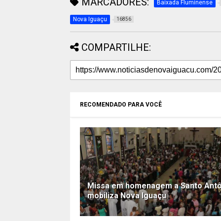
MARCADORES:
Baixada Fluminense
Nova Iguaçu
16856
COMPARTILHE:
RECOMENDADO PARA VOCÊ
Missa em homenagem a Santo Antô
mobiliza Nova Iguaçu