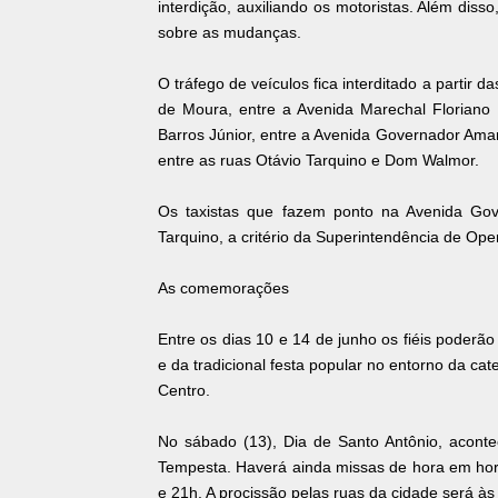
interdição, auxiliando os motoristas. Além diss
sobre as mudanças.
O tráfego de veículos fica interditado a partir 
de Moura, entre a Avenida Marechal Floriano
Barros Júnior, entre a Avenida Governador Amar
entre as ruas Otávio Tarquino e Dom Walmor.
Os taxistas que fazem ponto na Avenida Gove
Tarquino, a critério da Superintendência de Ope
As comemorações
Entre os dias 10 e 14 de junho os fiéis poderão
e da tradicional festa popular no entorno da cat
Centro.
No sábado (13), Dia de Santo Antônio, aconte
Tempesta. Haverá ainda missas de hora em hora,
e 21h. A procissão pelas ruas da cidade será às