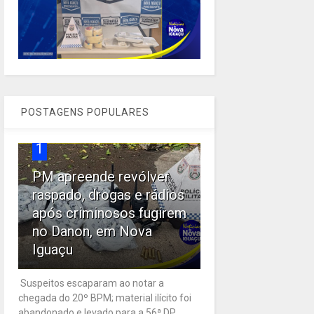
POSTAGENS POPULARES
1
PM apreende revólver
raspado, drogas e rádios
após criminosos fugirem
no Danon, em Nova
Iguaçu
Suspeitos escaparam ao notar a
chegada do 20º BPM; material ilícito foi
abandonado e levado para a 56ª DP