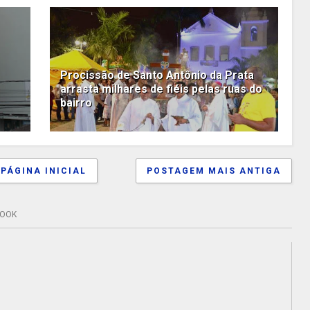
Procissão de Santo Antônio da Prata
arrasta milhares de fiéis pelas ruas do
bairro
PÁGINA INICIAL
POSTAGEM MAIS ANTIGA
BOOK