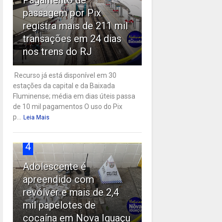
passagem por Pix
registra mais de 211 mil
transações em 24 dias
nos trens do RJ
Recurso já está disponível em 30
estações da capital e da Baixada
Fluminense; média em dias úteis passa
de 10 mil pagamentos O uso do Pix
p...
Leia Mais
4
Adolescente é
apreendido com
revólver e mais de 2,4
mil papelotes de
cocaína em Nova Iguaçu