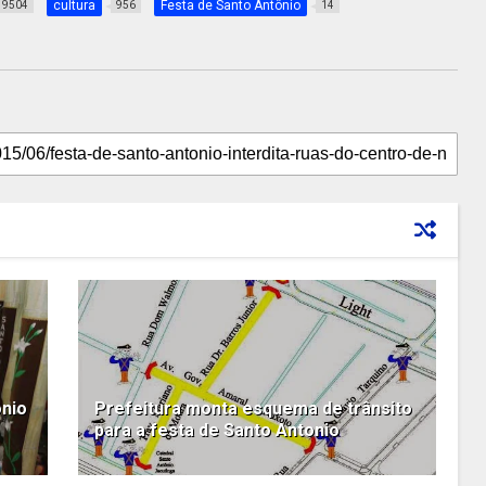
cultura
Festa de Santo Antônio
9504
956
14
nio
Prefeitura monta esquema de trânsito
para a festa de Santo Antonio