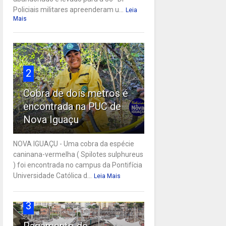
Policiais militares apreenderam u...
Leia
Mais
2
Cobra de dois metros é
encontrada na PUC de
Nova Iguaçu
NOVA IGUAÇU - Uma cobra da espécie
caninana-vermelha ( Spilotes sulphureus
) foi encontrada no campus da Pontifícia
Universidade Católica d...
Leia Mais
3
Pagamento de