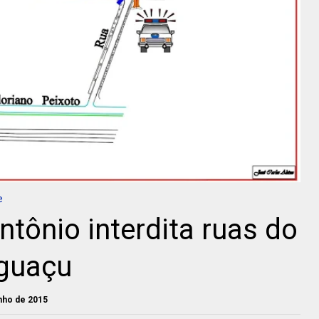
e
ntônio interdita ruas do
Iguaçu
unho de 2015