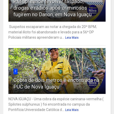
PM apreende revólver raspado,
drogas e rádios após criminosos
fugirem no Danon, em Nova Iguaçu
Suspeitos escaparam ao notar a chegada do 20º BPM;
material ilícito foi abandonado e levado para a 56ª DP
Policiais militares apreenderam u...
Leia Mais
2
Cobra de dois metros é encontrada na
PUC de Nova Iguaçu
NOVA IGUAÇU - Uma cobra da espécie caninana-vermelha (
Spilotes sulphureus ) foi encontrada no campus da
Pontifícia Universidade Católica d...
Leia Mais