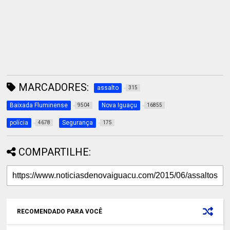
MARCADORES:
assalto
315
Baixada Fluminense
Nova Iguaçu
9504
16855
polícia
Segurança
4678
175
COMPARTILHE:
RECOMENDADO PARA VOCÊ