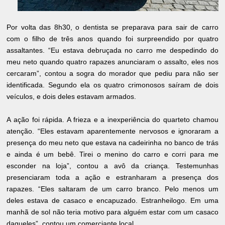
Por volta das 8h30, o dentista se preparava para sair de carro
com o filho de três anos quando foi surpreendido por quatro
assaltantes. “Eu estava debruçada no carro me despedindo do
meu neto quando quatro rapazes anunciaram o assalto, eles nos
cercaram”, contou a sogra do morador que pediu para não ser
identificada. Segundo ela os quatro crimonosos saíram de dois
veículos, e dois deles estavam armados.
A ação foi rápida. A frieza e a inexperiência do quarteto chamou
atenção. “Eles estavam aparentemente nervosos e ignoraram a
presença do meu neto que estava na cadeirinha no banco de trás
e ainda é um bebê. Tirei o menino do carro e corri para me
esconder na loja”, contou a avô da criança. Testemunhas
presenciaram toda a ação e estranharam a presença dos
rapazes. “Eles saltaram de um carro branco. Pelo menos um
deles estava de casaco e encapuzado. Estranheilogo. Em uma
manhã de sol não teria motivo para alguém estar com um casaco
daqueles”, contou um comerciante local.