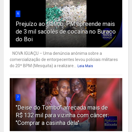
6
Prejuízo ao tráfico: PM apreende mais
de 3 mil sacolés de cocaína no Buraco
do Boi
NOVA IGUAÇU – Uma denúncia anônima sobre a
comercialização de entorpecentes levou policiais militares
do 20º BPM (Mesquita) a realizare...
Leia Mais
7
"Deise do Tombo" arrecada mais de
R$ 132 mil para vizinha com câncer:
"Comprar a casinha dela"