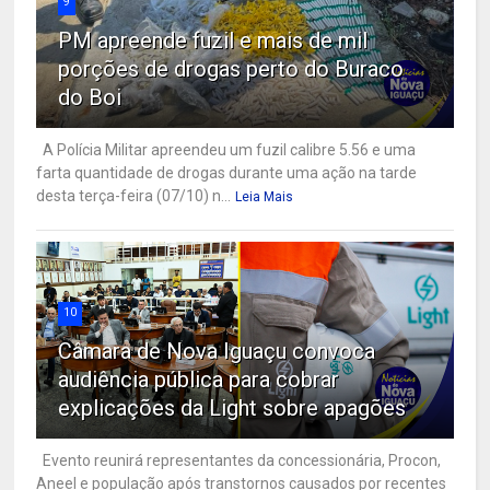
9
PM apreende fuzil e mais de mil
porções de drogas perto do Buraco
do Boi
A Polícia Militar apreendeu um fuzil calibre 5.56 e uma
farta quantidade de drogas durante uma ação na tarde
desta terça-feira (07/10) n...
Leia Mais
10
Câmara de Nova Iguaçu convoca
audiência pública para cobrar
explicações da Light sobre apagões
Evento reunirá representantes da concessionária, Procon,
Aneel e população após transtornos causados por recentes