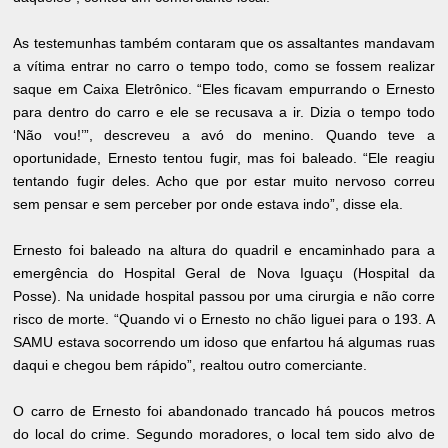
As testemunhas também contaram que os assaltantes mandavam
a vítima entrar no carro o tempo todo, como se fossem realizar
saque em Caixa Eletrônico. “Eles ficavam empurrando o Ernesto
para dentro do carro e ele se recusava a ir. Dizia o tempo todo
‘Não vou!’”, descreveu a avó do menino. Quando teve a
oportunidade, Ernesto tentou fugir, mas foi baleado. “Ele reagiu
tentando fugir deles. Acho que por estar muito nervoso correu
sem pensar e sem perceber por onde estava indo”, disse ela.
Ernesto foi baleado na altura do quadril e encaminhado para a
emergência do Hospital Geral de Nova Iguaçu (Hospital da
Posse). Na unidade hospital passou por uma cirurgia e não corre
risco de morte. “Quando vi o Ernesto no chão liguei para o 193. A
SAMU estava socorrendo um idoso que enfartou há algumas ruas
daqui e chegou bem rápido”, realtou outro comerciante.
O carro de Ernesto foi abandonado trancado há poucos metros
do local do crime. Segundo moradores, o local tem sido alvo de