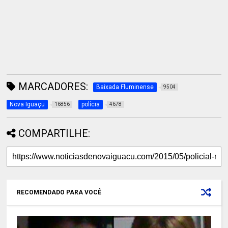
MARCADORES:
Baixada Fluminense
9504
Nova Iguaçu
polícia
16856
4678
COMPARTILHE:
RECOMENDADO PARA VOCÊ