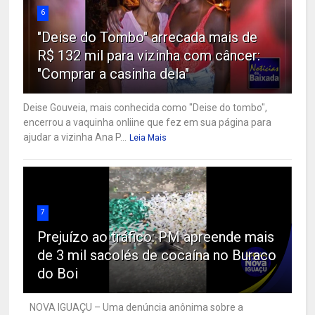
6
"Deise do Tombo" arrecada mais de
R$ 132 mil para vizinha com câncer:
"Comprar a casinha dela"
Deise Gouveia, mais conhecida como "Deise do tombo",
encerrou a vaquinha onliine que fez em sua página para
ajudar a vizinha Ana P...
Leia Mais
7
Prejuízo ao tráfico: PM apreende mais
de 3 mil sacolés de cocaína no Buraco
do Boi
NOVA IGUAÇU – Uma denúncia anônima sobre a