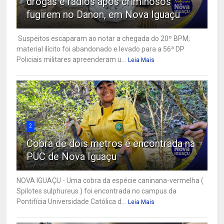
drogas e rádios após criminosos
fugirem no Danon, em Nova Iguaçu
Suspeitos escaparam ao notar a chegada do 20º BPM;
material ilícito foi abandonado e levado para a 56ª DP
Policiais militares apreenderam u...
Leia Mais
2
Cobra de dois metros é encontrada na
PUC de Nova Iguaçu
NOVA IGUAÇU - Uma cobra da espécie caninana-vermelha (
Spilotes sulphureus ) foi encontrada no campus da
Pontifícia Universidade Católica d...
Leia Mais