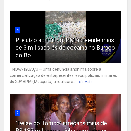
6
Prejuízo ao tráfico: PM apreende mais
de 3 mil sacolés de cocaína no Buraco
do Boi
NOVA IGUAÇU – Uma denúncia anônima sobre a
comercialização de entorpecentes levou policiais militares
do 20º BPM (Mesquita) a realizare...
Leia Mais
7
"Deise do Tombo" arrecada mais de
R$ 132 mil para vizinha com câncer: