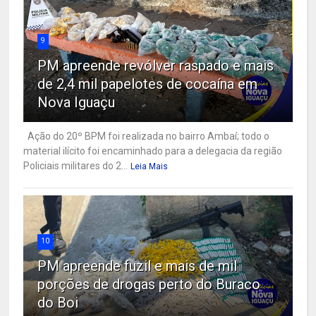
9
PM apreende revólver raspado e mais
de 2,4 mil papelotes de cocaína em
Nova Iguaçu
Ação do 20º BPM foi realizada no bairro Ambaí; todo o
material ilícito foi encaminhado para a delegacia da região
Policiais militares do 2...
Leia Mais
10
PM apreende fuzil e mais de mil
porções de drogas perto do Buraco
do Boi