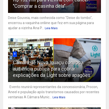
"Comprar a casinha dela"
Deise Gouveia, mais conhecida como "Deise do tombo",
encerrou a vaquinha onliine que fez em sua página para
ajudar a vizinha Ana P...
Leia Mais
8
Câmara de Nova Iguaçu convoca
audiência pública para cobrar
explicações da Light sobre apagões
Evento reunirá representantes da concessionária, Procon,
Aneel e população após transtornos causados por recentes
ventanias A Câmara Munic...
Leia Mais