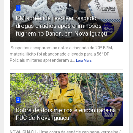
1
PM apreende revólver raspado,
drogas e rádios após criminosos
fugirem no Danon, em Nova Iguaçu
Suspeitos escaparam ao notar a chegada do 20º BPM;
material ilícito foi abandonado e levado para a 56ª DP
Policiais militares apreenderam u...
Leia Mais
2
Cobra de dois metros é encontrada na
PUC de Nova Iguaçu
NOVA IGUAÇU - Uma cobra da espécie caninana-vermelha (