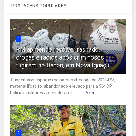
POSTAGENS POPULARES
1
PM apreende revólver raspado,
drogas e rádios após criminosos
fugirem no Danon, em Nova Iguaçu
Suspeitos escaparam ao notar a chegada do 20º BPM;
material ilícito foi abandonado e levado para a 56ª DP
Policiais militares apreenderam u...
Leia Mais
2