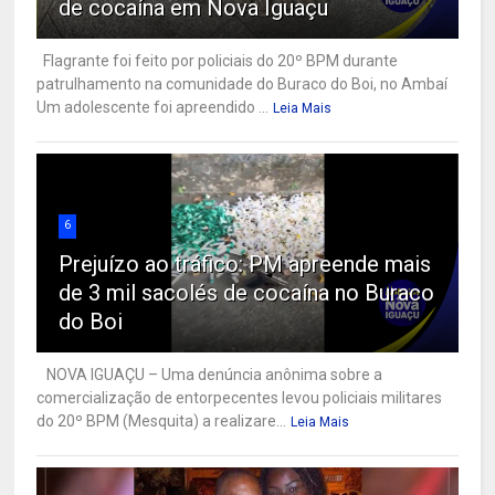
de cocaína em Nova Iguaçu
Flagrante foi feito por policiais do 20º BPM durante
patrulhamento na comunidade do Buraco do Boi, no Ambaí
Um adolescente foi apreendido ...
Leia Mais
6
Prejuízo ao tráfico: PM apreende mais
de 3 mil sacolés de cocaína no Buraco
do Boi
NOVA IGUAÇU – Uma denúncia anônima sobre a
comercialização de entorpecentes levou policiais militares
do 20º BPM (Mesquita) a realizare...
Leia Mais