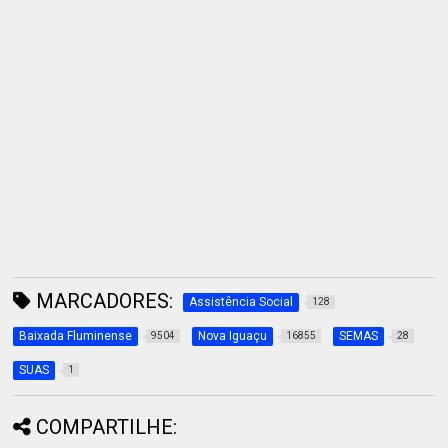
MARCADORES:
Assistência Social
128
Baixada Fluminense
Nova Iguaçu
SEMAS
9504
16855
28
SUAS
1
COMPARTILHE: