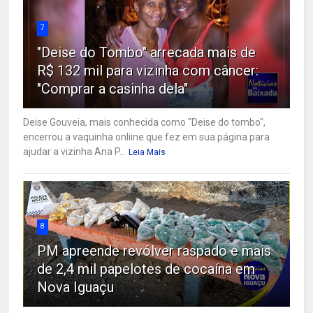
7
"Deise do Tombo" arrecada mais de
R$ 132 mil para vizinha com câncer:
"Comprar a casinha dela"
Deise Gouveia, mais conhecida como "Deise do tombo",
encerrou a vaquinha onliine que fez em sua página para
ajudar a vizinha Ana P...
Leia Mais
8
PM apreende revólver raspado e mais
de 2,4 mil papelotes de cocaína em
Nova Iguaçu