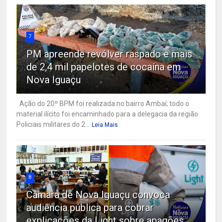
7
PM apreende revólver raspado e mais
de 2,4 mil papelotes de cocaína em
Nova Iguaçu
Ação do 20º BPM foi realizada no bairro Ambaí; todo o
material ilícito foi encaminhado para a delegacia da região
Policiais militares do 2...
Leia Mais
8
Câmara de Nova Iguaçu convoca
audiência pública para cobrar
explicações da Light sobre apagões