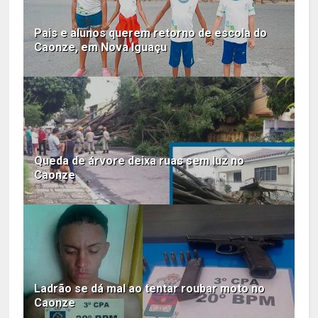
Pais e alunos querem retorno de escola do
Caonze, em Nova Iguaçu
Queda de árvore deixa ruas sem luz no
Caonze
Ladrão se dá mal ao tentar roubar moto no
Caonze