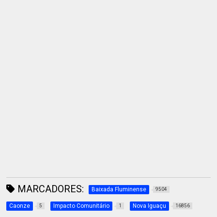
MARCADORES:
Baixada Fluminense
9504
Caonze
Impacto Comunitário
Nova Iguaçu
5
1
16856