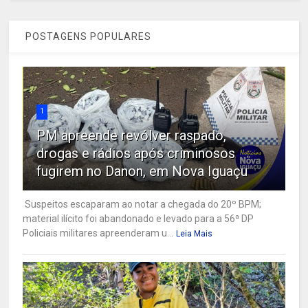
POSTAGENS POPULARES
1
PM apreende revólver raspado,
drogas e rádios após criminosos
fugirem no Danon, em Nova Iguaçu
Suspeitos escaparam ao notar a chegada do 20º BPM;
material ilícito foi abandonado e levado para a 56ª DP
Policiais militares apreenderam u...
Leia Mais