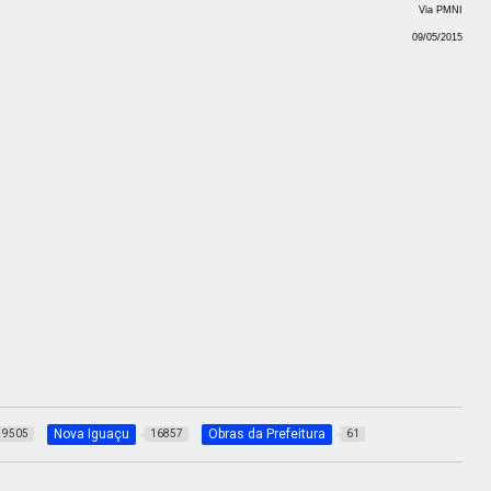
Via PMNI
09/05/2015
Nova Iguaçu
Obras da Prefeitura
9505
16857
61