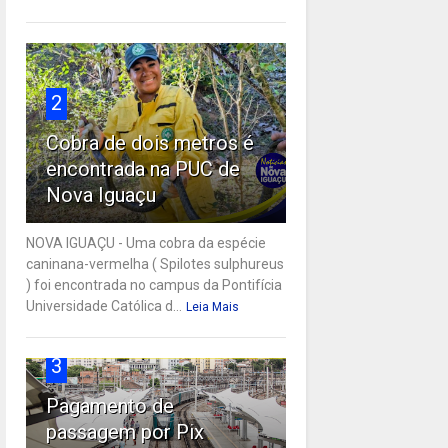
2
Cobra de dois metros é
encontrada na PUC de
Nova Iguaçu
NOVA IGUAÇU - Uma cobra da espécie
caninana-vermelha ( Spilotes sulphureus
) foi encontrada no campus da Pontifícia
Universidade Católica d...
Leia Mais
3
Pagamento de
passagem por Pix