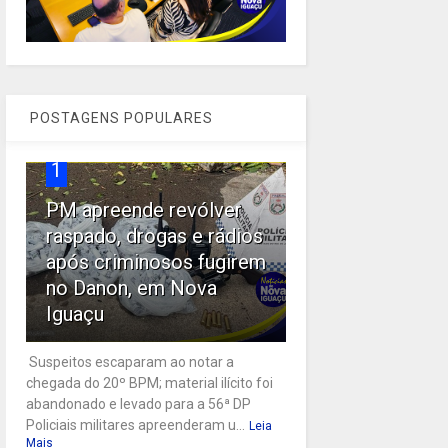
POSTAGENS POPULARES
1
PM apreende revólver
raspado, drogas e rádios
após criminosos fugirem
no Danon, em Nova
Iguaçu
Suspeitos escaparam ao notar a
chegada do 20º BPM; material ilícito foi
abandonado e levado para a 56ª DP
Policiais militares apreenderam u...
Leia
Mais