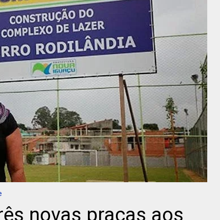
e
três novas praças aos