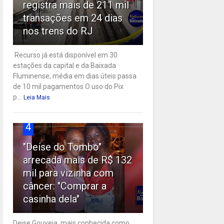
registra mais de 211 mil
transações em 24 dias
nos trens do RJ
Recurso já está disponível em 30
estações da capital e da Baixada
Fluminense; média em dias úteis passa
de 10 mil pagamentos O uso do Pix
p...
Leia Mais
4
"Deise do Tombo"
arrecada mais de R$ 132
mil para vizinha com
câncer: "Comprar a
casinha dela"
Deise Gouveia, mais conhecida como