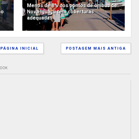
Menos de 8% dos pontos de ônibus de
ão
Nova Iguaçu têm coberturas
adequadas
PÁGINA INICIAL
POSTAGEM MAIS ANTIGA
BOOK