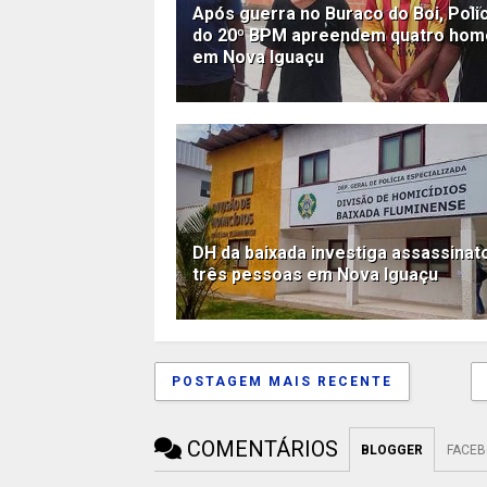
Após guerra no Buraco do Boi, Polic
do 20º BPM apreendem quatro hom
em Nova Iguaçu
DH da baixada investiga assassinat
três pessoas em Nova Iguaçu
POSTAGEM MAIS RECENTE
COMENTÁRIOS
BLOGGER
FACE