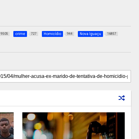
crime
Homicídio
Nova Iguaçu
9505
727
944
16857