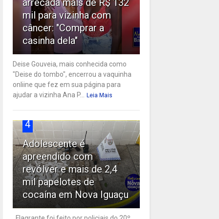
arrecada mais de R$ 132
mil para vizinha com
câncer: "Comprar a
casinha dela"
Deise Gouveia, mais conhecida como
"Deise do tombo", encerrou a vaquinha
onliine que fez em sua página para
ajudar a vizinha Ana P...
Leia Mais
4
Adolescente é
apreendido com
revólver e mais de 2,4
mil papelotes de
cocaína em Nova Iguaçu
Flagrante foi feito por policiais do 20º