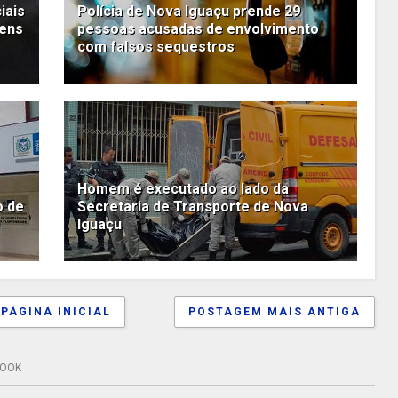
iais
Polícia de Nova Iguaçu prende 29
ens
pessoas acusadas de envolvimento
com falsos sequestros
Homem é executado ao lado da
o de
Secretaria de Transporte de Nova
Iguaçu
PÁGINA INICIAL
POSTAGEM MAIS ANTIGA
BOOK