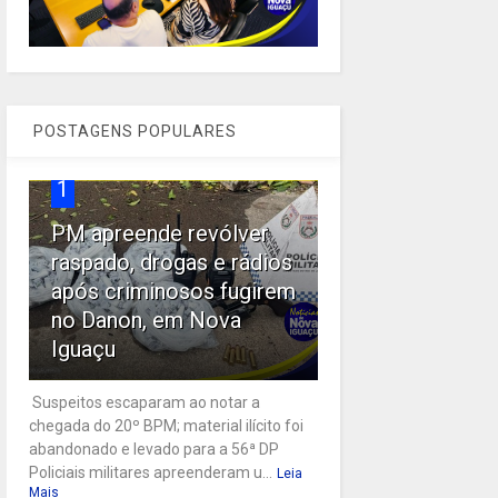
POSTAGENS POPULARES
1
PM apreende revólver
raspado, drogas e rádios
após criminosos fugirem
no Danon, em Nova
Iguaçu
Suspeitos escaparam ao notar a
chegada do 20º BPM; material ilícito foi
abandonado e levado para a 56ª DP
Policiais militares apreenderam u...
Leia
Mais