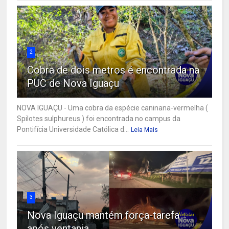
2
Cobra de dois metros é encontrada na
PUC de Nova Iguaçu
NOVA IGUAÇU - Uma cobra da espécie caninana-vermelha (
Spilotes sulphureus ) foi encontrada no campus da
Pontifícia Universidade Católica d...
Leia Mais
3
Nova Iguaçu mantém força-tarefa
após ventania