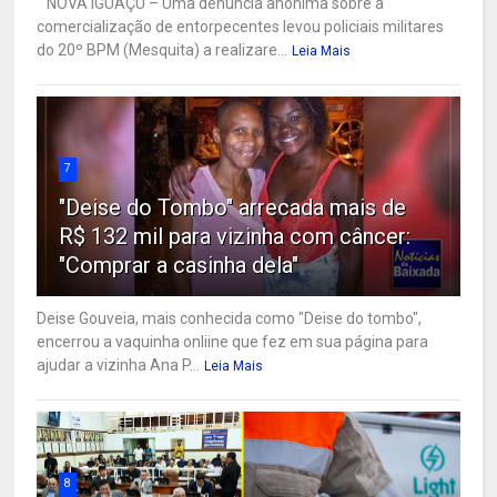
NOVA IGUAÇU – Uma denúncia anônima sobre a
comercialização de entorpecentes levou policiais militares
do 20º BPM (Mesquita) a realizare...
Leia Mais
7
"Deise do Tombo" arrecada mais de
R$ 132 mil para vizinha com câncer:
"Comprar a casinha dela"
Deise Gouveia, mais conhecida como "Deise do tombo",
encerrou a vaquinha onliine que fez em sua página para
ajudar a vizinha Ana P...
Leia Mais
8