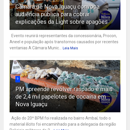
Câmara de Nova Iguaçu convoca
audiência pública para cobrar
explicações da Light sobre apagões
Evento reunirá representantes da concessionária, Procon,
Aneel e população após transtornos causados por recentes
ventanias A Câmara Munic...
Leia Mais
9
PM apreende revólver raspado e mais
de 2,4 mil papelotes de cocaína em
Nova Iguaçu
Ação do 20º BPM foi realizada no bairro Ambaí; todo o
material ilícito foi encaminhado para a delegacia da região