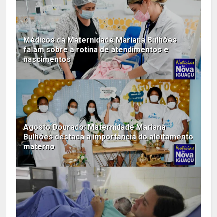
Médicos da Maternidade Mariana Bulhões
falam sobre a rotina de atendimentos e
nascimentos
Agosto Dourado: Maternidade Mariana
Bulhões destaca a importância do aleitamento
materno