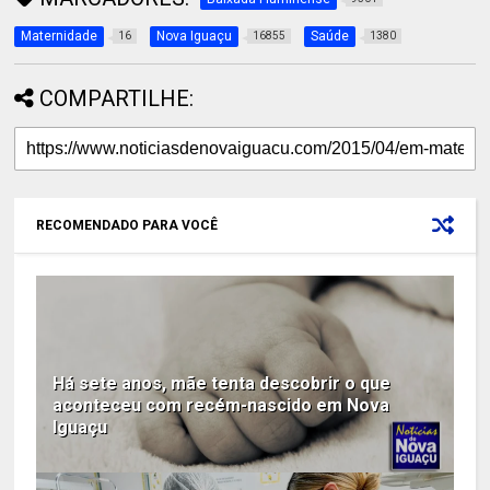
Maternidade
Nova Iguaçu
Saúde
16
16855
1380
COMPARTILHE:
RECOMENDADO PARA VOCÊ
Há sete anos, mãe tenta descobrir o que
aconteceu com recém-nascido em Nova
Iguaçu