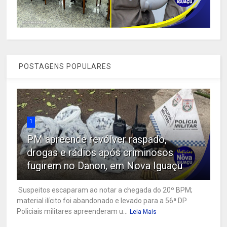
POSTAGENS POPULARES
1
PM apreende revólver raspado,
drogas e rádios após criminosos
fugirem no Danon, em Nova Iguaçu
Suspeitos escaparam ao notar a chegada do 20º BPM;
material ilícito foi abandonado e levado para a 56ª DP
Policiais militares apreenderam u...
Leia Mais