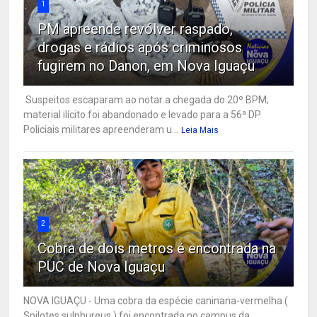
1
PM apreende revólver raspado,
drogas e rádios após criminosos
fugirem no Danon, em Nova Iguaçu
Suspeitos escaparam ao notar a chegada do 20º BPM;
material ilícito foi abandonado e levado para a 56ª DP
Policiais militares apreenderam u...
Leia Mais
2
Cobra de dois metros é encontrada na
PUC de Nova Iguaçu
NOVA IGUAÇU - Uma cobra da espécie caninana-vermelha (
Spilotes sulphureus ) foi encontrada no campus da