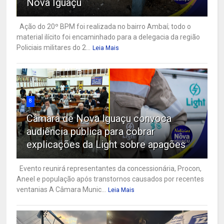
Nova Iguaçu
Ação do 20º BPM foi realizada no bairro Ambaí; todo o
material ilícito foi encaminhado para a delegacia da região
Policiais militares do 2...
Leia Mais
8
Câmara de Nova Iguaçu convoca
audiência pública para cobrar
explicações da Light sobre apagões
Evento reunirá representantes da concessionária, Procon,
Aneel e população após transtornos causados por recentes
ventanias A Câmara Munic...
Leia Mais