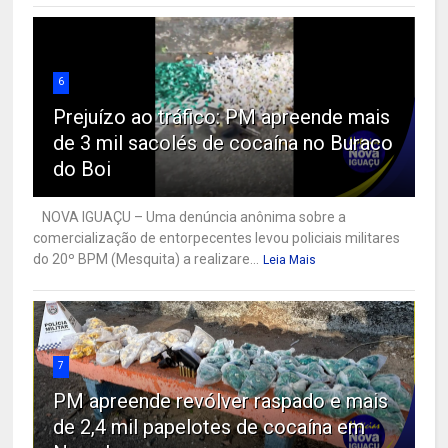
6
Prejuízo ao tráfico: PM apreende mais
de 3 mil sacolés de cocaína no Buraco
do Boi
NOVA IGUAÇU – Uma denúncia anônima sobre a
comercialização de entorpecentes levou policiais militares
do 20º BPM (Mesquita) a realizare...
Leia Mais
7
PM apreende revólver raspado e mais
de 2,4 mil papelotes de cocaína em