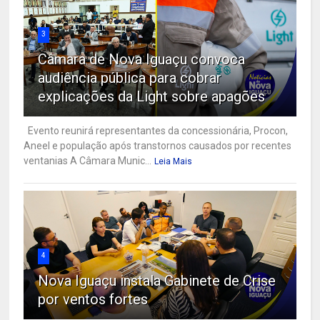
3
Câmara de Nova Iguaçu convoca
audiência pública para cobrar
explicações da Light sobre apagões
Evento reunirá representantes da concessionária, Procon,
Aneel e população após transtornos causados por recentes
ventanias A Câmara Munic...
Leia Mais
4
Nova Iguaçu instala Gabinete de Crise
por ventos fortes