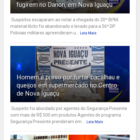
fugirem no Danon, em Nova Iguaçu
Suspeitos escaparam ao notar a chegada do 20º BPM;
material ilícito foi abandonado e levado para a 56ª DP
Policiais militares apreenderam u...
Leia Mais
2
Homem é preso por furtar bacalhau e
queijos em supermercado no Centro
de Nova Iguaçu
Suspeito foi abordado por agentes do Segurança Presente
com mais de R$ 500 em produtos Agentes do programa
Segurança Presente prenderam em ...
Leia Mais