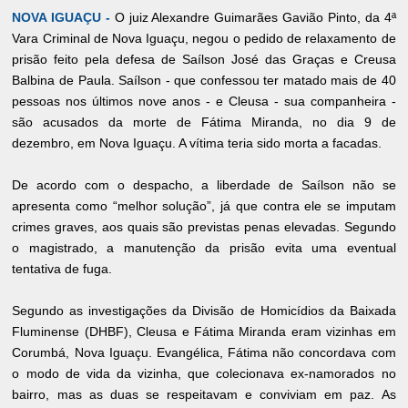
NOVA IGUAÇU -
O juiz Alexandre Guimarães Gavião Pinto, da 4ª
Vara Criminal de Nova Iguaçu, negou o pedido de relaxamento de
prisão feito pela defesa de Saílson José das Graças e Creusa
Balbina de Paula. Saílson - que confessou ter matado mais de 40
pessoas nos últimos nove anos - e Cleusa - sua companheira -
são acusados da morte de Fátima Miranda, no dia 9 de
dezembro, em Nova Iguaçu. A vítima teria sido morta a facadas.
De acordo com o despacho, a liberdade de Saílson não se
apresenta como “melhor solução”, já que contra ele se imputam
crimes graves, aos quais são previstas penas elevadas. Segundo
o magistrado, a manutenção da prisão evita uma eventual
tentativa de fuga.
Segundo as investigações da Divisão de Homicídios da Baixada
Fluminense (DHBF), Cleusa e Fátima Miranda eram vizinhas em
Corumbá, Nova Iguaçu. Evangélica, Fátima não concordava com
o modo de vida da vizinha, que colecionava ex-namorados no
bairro, mas as duas se respeitavam e conviviam em paz. As