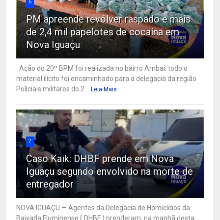
6
PM apreende revólver raspado e mais
de 2,4 mil papelotes de cocaína em
Nova Iguaçu
Ação do 20º BPM foi realizada no bairro Ambaí; todo o
material ilícito foi encaminhado para a delegacia da região
Policiais militares do 2...
Leia Mais
7
Caso Kaik: DHBF prende em Nova
Iguaçu segundo envolvido na morte de
entregador
NOVA IGUAÇU — Agentes da Delegacia de Homicídios da
Baixada Fluminense ( DHBF ) prenderam, na manhã desta