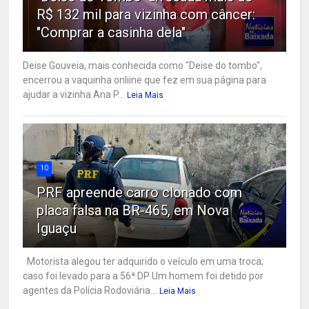
R$ 132 mil para vizinha com câncer:
"Comprar a casinha dela"
Deise Gouveia, mais conhecida como "Deise do tombo",
encerrou a vaquinha onliine que fez em sua página para
ajudar a vizinha Ana P...
Leia Mais
10
PRF apreende carro clonado com
placa falsa na BR-465, em Nova
Iguaçu
Motorista alegou ter adquirido o veículo em uma troca;
caso foi levado para a 56ª DP Um homem foi detido por
agentes da Polícia Rodoviária...
Leia Mais