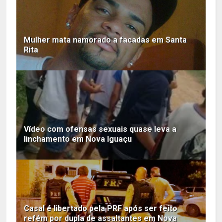
Mulher mata namorado a facadas em Santa
Rita
Vídeo com ofensas sexuais quase leva a
linchamento em Nova Iguaçu
Casal é libertado pela PRF após ser feito
refém por dupla de assaltantes em Nova