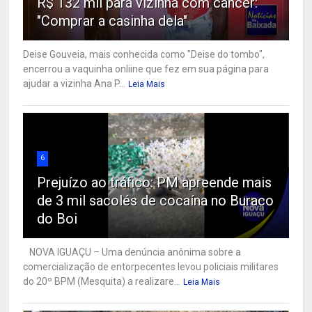
R$ 132 mil para vizinha com câncer:
"Comprar a casinha dela"
Deise Gouveia, mais conhecida como "Deise do tombo",
encerrou a vaquinha onliine que fez em sua página para
ajudar a vizinha Ana P...
Leia Mais
6
Prejuízo ao tráfico: PM apreende mais
de 3 mil sacolés de cocaína no Buraco
do Boi
NOVA IGUAÇU – Uma denúncia anônima sobre a
comercialização de entorpecentes levou policiais militares
do 20º BPM (Mesquita) a realizare...
Leia Mais