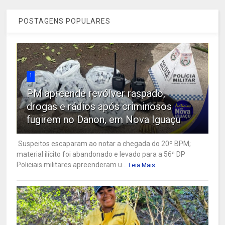
POSTAGENS POPULARES
1
PM apreende revólver raspado,
drogas e rádios após criminosos
fugirem no Danon, em Nova Iguaçu
Suspeitos escaparam ao notar a chegada do 20º BPM;
material ilícito foi abandonado e levado para a 56ª DP
Policiais militares apreenderam u...
Leia Mais