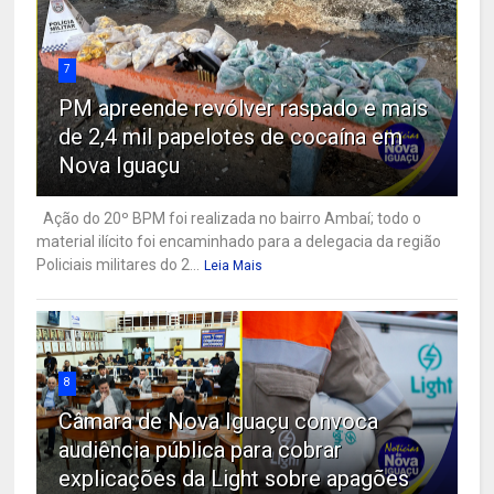
7
PM apreende revólver raspado e mais
de 2,4 mil papelotes de cocaína em
Nova Iguaçu
Ação do 20º BPM foi realizada no bairro Ambaí; todo o
material ilícito foi encaminhado para a delegacia da região
Policiais militares do 2...
Leia Mais
8
Câmara de Nova Iguaçu convoca
audiência pública para cobrar
explicações da Light sobre apagões