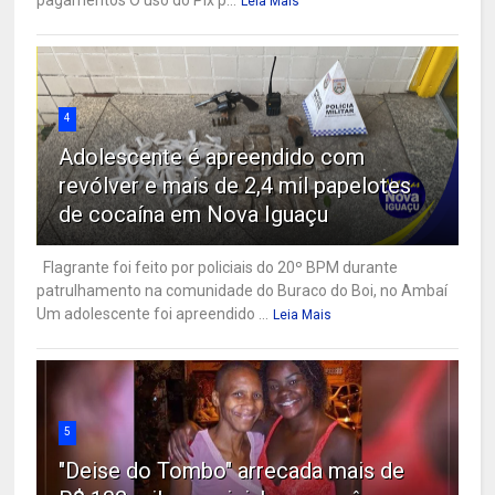
pagamentos O uso do Pix p...
Leia Mais
4
Adolescente é apreendido com
revólver e mais de 2,4 mil papelotes
de cocaína em Nova Iguaçu
Flagrante foi feito por policiais do 20º BPM durante
patrulhamento na comunidade do Buraco do Boi, no Ambaí
Um adolescente foi apreendido ...
Leia Mais
5
"Deise do Tombo" arrecada mais de