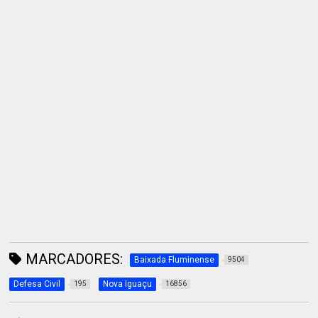
MARCADORES:
Baixada Fluminense
9504
Defesa Civil
Nova Iguaçu
195
16856