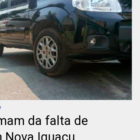
e
mam da falta de
 Nova Iguaçu