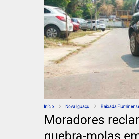
Início
Nova Iguaçu
Baixada Fluminens
Moradores recla
quebra-molas em