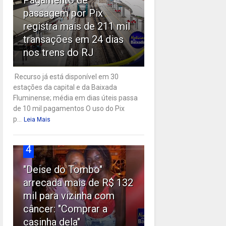
passagem por Pix
registra mais de 211 mil
transações em 24 dias
nos trens do RJ
Recurso já está disponível em 30
estações da capital e da Baixada
Fluminense; média em dias úteis passa
de 10 mil pagamentos O uso do Pix
p...
Leia Mais
4
"Deise do Tombo"
arrecada mais de R$ 132
mil para vizinha com
câncer: "Comprar a
casinha dela"