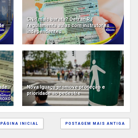
CNH mais barata? Detran RJ
de
regulamenta aulas com instrutores
independentes
ade
Nova Iguaçu promove proteção e
prioridade ao pedestre
PÁGINA INICIAL
POSTAGEM MAIS ANTIGA