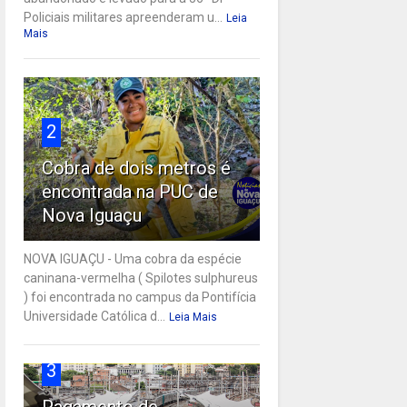
Policiais militares apreenderam u...
Leia
Mais
2
Cobra de dois metros é
encontrada na PUC de
Nova Iguaçu
NOVA IGUAÇU - Uma cobra da espécie
caninana-vermelha ( Spilotes sulphureus
) foi encontrada no campus da Pontifícia
Universidade Católica d...
Leia Mais
3
Pagamento de