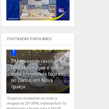
POSTAGENS POPULARES
1
PM apreende revólver
raspado, drogas e rádios
após criminosos fugirem
no Danon, em Nova
Iguaçu
Suspeitos escaparam ao notar a
chegada do 20º BPM; material ilícito foi
abandonado e levado para a 56ª DP