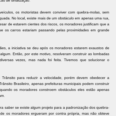
as de sinalização.
veículos, os motoristas devem conviver com quebra-molas, sem
equada. No local, existe mais de um obstáculo em apenas uma rua,
esar de estarem cientes dos riscos, os moradores justificam que a
que os carros estariam passando pelas proximidades em grande
es, a iniciativa se deu após os moradores estarem exaustos de
 algum. Então, por este motivo, resolveram construir as lombadas
 diversas vezes, mas nada foi feita. Tivemos que solucionar o
e Trânsito para reduzir a velocidade, porém devem obedecer a
ânsito Brasileiro, apenas prefeituras municipais podem construir
 quando os moradores constroem obstáculos eles estão apenas
am.
ra saber se existe algum projeto para a padronização dos quebra-
de os moradores ergueram por contra própria, mas não obteve