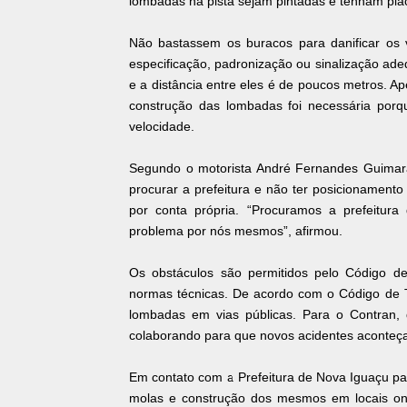
lombadas na pista sejam pintadas e tenham plac
Não bastassem os buracos para danificar os 
especificação, padronização ou sinalização ad
e a distância entre eles é de poucos metros. Ap
construção das lombadas foi necessária por
velocidade.
Segundo o motorista André Fernandes Guimarã
procurar a prefeitura e não ter posicionamento
por conta própria. “Procuramos a prefeitura
problema por nós mesmos”, afirmou.
Os obstáculos são permitidos pelo Código d
normas técnicas. De acordo com o Código de Tr
lombadas em vias públicas. Para o Contran,
colaborando para que novos acidentes aconteç
Em contato com a Prefeitura de Nova Iguaçu pa
molas e construção dos mesmos em locais on