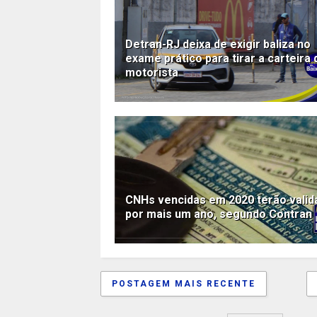
Detran-RJ deixa de exigir baliza no
exame prático para tirar a carteira 
motorista
CNHs vencidas em 2020 terão valid
por mais um ano, segundo Contran
POSTAGEM MAIS RECENTE