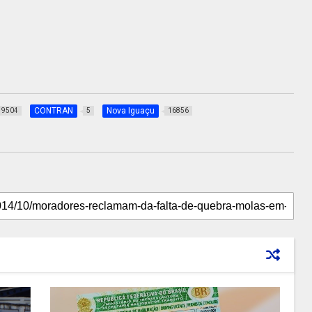
CONTRAN
Nova Iguaçu
9504
5
16856