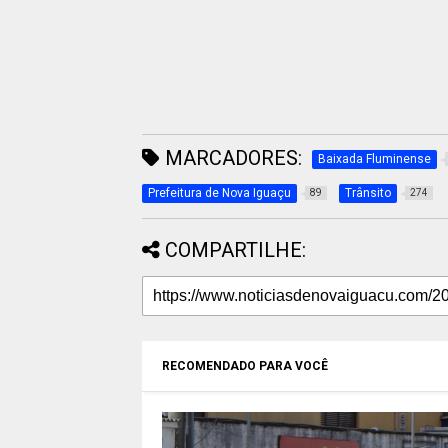
MARCADORES:
Baixada Fluminense
Prefeitura de Nova Iguaçu
Trânsito
89
274
COMPARTILHE:
RECOMENDADO PARA VOCÊ