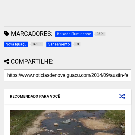
MARCADORES:
Baixada Fluminense
9504
Nova Iguaçu
Saneamento
16856
68
COMPARTILHE:
RECOMENDADO PARA VOCÊ