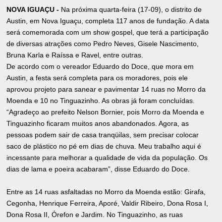
NOVA IGUAÇU -
Na próxima quarta-feira (17-09), o distrito de
Austin, em Nova Iguaçu, completa 117 anos de fundação. A data
será comemorada com um show gospel, que terá a participação
de diversas atrações como Pedro Neves, Gisele Nascimento,
Bruna Karla e Raíssa e Ravel, entre outras.
De acordo com o vereador Eduardo do Doce, que mora em
Austin, a festa será completa para os moradores, pois ele
aprovou projeto para sanear e pavimentar 14 ruas no Morro da
Moenda e 10 no Tinguazinho. As obras já foram concluídas.
“Agradeço ao prefeito Nelson Bornier, pois Morro da Moenda e
Tinguazinho ficaram muitos anos abandonados. Agora, as
pessoas podem sair de casa tranqüilas, sem precisar colocar
saco de plástico no pé em dias de chuva. Meu trabalho aqui é
incessante para melhorar a qualidade de vida da população. Os
dias de lama e poeira acabaram”, disse Eduardo do Doce.
Entre as 14 ruas asfaltadas no Morro da Moenda estão: Girafa,
Cegonha, Henrique Ferreira, Aporé, Valdir Ribeiro, Dona Rosa I,
Dona Rosa II, Órefon e Jardim. No Tinguazinho, as ruas