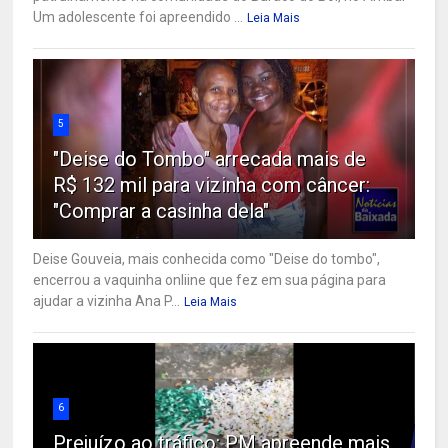
Um adolescente foi apreendido ...
Leia Mais
5
"Deise do Tombo" arrecada mais de
R$ 132 mil para vizinha com câncer:
"Comprar a casinha dela"
Deise Gouveia, mais conhecida como "Deise do tombo",
encerrou a vaquinha onliine que fez em sua página para
ajudar a vizinha Ana P...
Leia Mais
6
Prejuízo ao tráfico: PM apreende mais