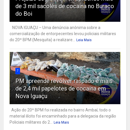
de 3 mil sacolés de cocaína no Buraco
do Boi
NOVA IGUAÇU – Uma denúncia anônima sobre a
comercialização de entorpecentes levou policiais militares
do 20º BPM (Mesquita) a realizare...
Leia Mais
7
PM apreende revólver raspado e mais
de 2,4 mil papelotes de cocaína em
Nova Iguaçu
Ação do 20º BPM foi realizada no bairro Ambaí; todo o
material ilícito foi encaminhado para a delegacia da região
Policiais militares do 2...
Leia Mais