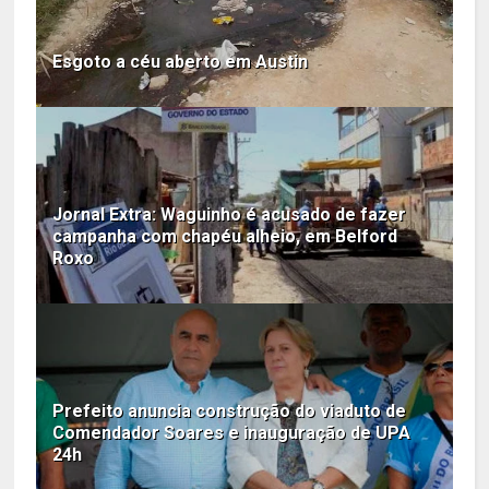
Esgoto a céu aberto em Austin
Jornal Extra: Waguinho é acusado de fazer
campanha com chapéu alheio, em Belford
Roxo
Prefeito anuncia construção do viaduto de
Comendador Soares e inauguração de UPA
24h