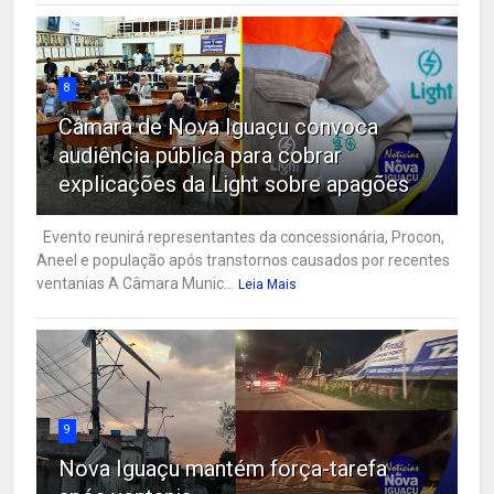
8
Câmara de Nova Iguaçu convoca
audiência pública para cobrar
explicações da Light sobre apagões
Evento reunirá representantes da concessionária, Procon,
Aneel e população após transtornos causados por recentes
ventanias A Câmara Munic...
Leia Mais
9
Nova Iguaçu mantém força-tarefa