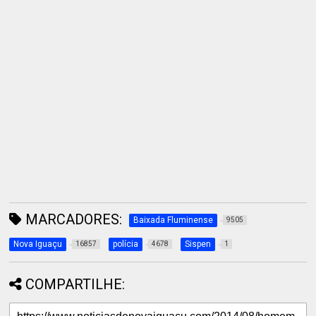
MARCADORES:
Baixada Fluminense
9505
Nova Iguaçu
polícia
Sispen
16857
4678
1
COMPARTILHE: