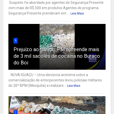
Suspeito foi abordado por agentes do Segurança Presente
com mais de R$ 500 em produtos Agentes do programa
Segurança Presente prenderam em ...
Leia Mais
6
Prejuízo ao tráfico: PM apreende mais
de 3 mil sacolés de cocaína no Buraco
do Boi
NOVA IGUAÇU – Uma denúncia anônima sobre a
comercialização de entorpecentes levou policiais militares
do 20º BPM (Mesquita) a realizare...
Leia Mais
7