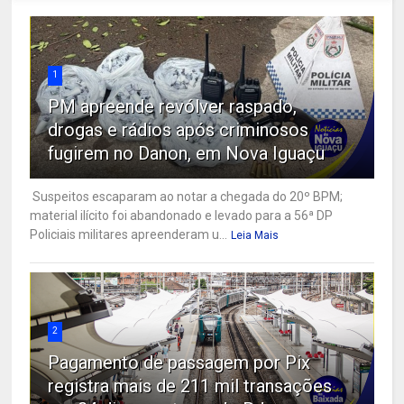
1
PM apreende revólver raspado,
drogas e rádios após criminosos
fugirem no Danon, em Nova Iguaçu
Suspeitos escaparam ao notar a chegada do 20º BPM;
material ilícito foi abandonado e levado para a 56ª DP
Policiais militares apreenderam u...
Leia Mais
2
Pagamento de passagem por Pix
registra mais de 211 mil transações