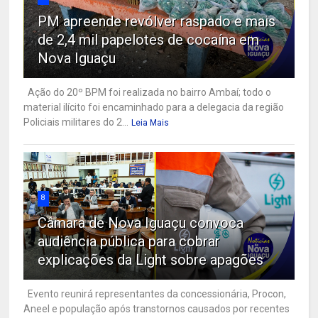
PM apreende revólver raspado e mais
de 2,4 mil papelotes de cocaína em
Nova Iguaçu
Ação do 20º BPM foi realizada no bairro Ambaí; todo o
material ilícito foi encaminhado para a delegacia da região
Policiais militares do 2...
Leia Mais
8
Câmara de Nova Iguaçu convoca
audiência pública para cobrar
explicações da Light sobre apagões
Evento reunirá representantes da concessionária, Procon,
Aneel e população após transtornos causados por recentes