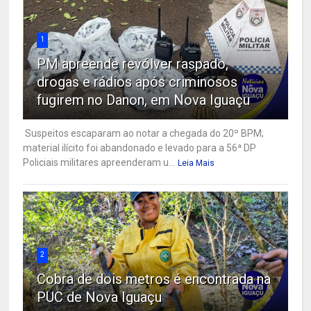
1
PM apreende revólver raspado,
drogas e rádios após criminosos
fugirem no Danon, em Nova Iguaçu
Suspeitos escaparam ao notar a chegada do 20º BPM;
material ilícito foi abandonado e levado para a 56ª DP
Policiais militares apreenderam u...
Leia Mais
2
Cobra de dois metros é encontrada na
PUC de Nova Iguaçu