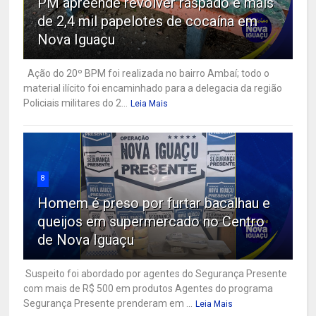
PM apreende revólver raspado e mais
de 2,4 mil papelotes de cocaína em
Nova Iguaçu
Ação do 20º BPM foi realizada no bairro Ambaí; todo o
material ilícito foi encaminhado para a delegacia da região
Policiais militares do 2...
Leia Mais
8
Homem é preso por furtar bacalhau e
queijos em supermercado no Centro
de Nova Iguaçu
Suspeito foi abordado por agentes do Segurança Presente
com mais de R$ 500 em produtos Agentes do programa
Segurança Presente prenderam em ...
Leia Mais