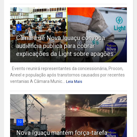
9
Câmara de Nova Iguaçu convoca
audiência pública para cobrar
explicações da Light sobre apagões
Evento reunirá representantes da concessionária, Procon,
Aneel e população após transtornos causados por recentes
ventanias A Câmara Munic...
Leia Mais
10
Nova Iguaçu mantém força-tarefa