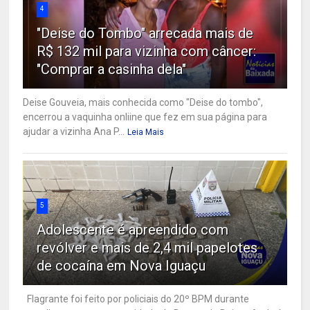
4
"Deise do Tombo" arrecada mais de
R$ 132 mil para vizinha com câncer:
"Comprar a casinha dela"
Deise Gouveia, mais conhecida como "Deise do tombo",
encerrou a vaquinha onliine que fez em sua página para
ajudar a vizinha Ana P...
Leia Mais
5
Adolescente é apreendido com
revólver e mais de 2,4 mil papelotes
de cocaína em Nova Iguaçu
Flagrante foi feito por policiais do 20º BPM durante