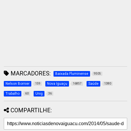
MARCADORES:
Baixada Fluminense
9505
Nelson Bornier
Nova Iguaçu
Saúde
159
16857
1380
Trabalho
Unig
60
36
COMPARTILHE: