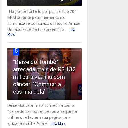
Flagrante foi feito por policiais do 20º
BPM durante patrulhamento na
comunidade do Buraco do Boi, no Ambaí
Um adolescente foi apreendido ...
Leia
Mais
5
"Deise do Tombo"
arrecada mais de R$ 132
mil para vizinha com
câncer: "Comprar a
casinha dela"
Deise Gouveia, mais conhecida como
"Deise do tombo", encerrou a vaquinha
onliine que fez em sua página para
ajudar a vizinha Ana P...
Leia Mais