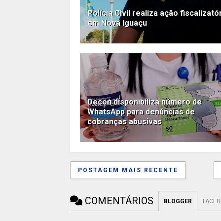
Polícia Civil realiza ação fiscalizató
em Nova Iguaçu
Decon disponibiliza número de
WhatsApp para denúncias de
cobranças abusivas
POSTAGEM MAIS RECENTE
COMENTÁRIOS
BLOGGER
FACE