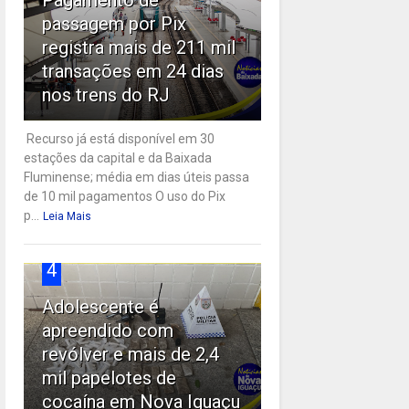
passagem por Pix
registra mais de 211 mil
transações em 24 dias
nos trens do RJ
Recurso já está disponível em 30
estações da capital e da Baixada
Fluminense; média em dias úteis passa
de 10 mil pagamentos O uso do Pix
p...
Leia Mais
4
Adolescente é
apreendido com
revólver e mais de 2,4
mil papelotes de
cocaína em Nova Iguaçu