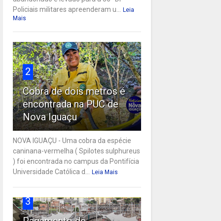
Policiais militares apreenderam u...
Leia
Mais
2
Cobra de dois metros é
encontrada na PUC de
Nova Iguaçu
NOVA IGUAÇU - Uma cobra da espécie
caninana-vermelha ( Spilotes sulphureus
) foi encontrada no campus da Pontifícia
Universidade Católica d...
Leia Mais
3
Pagamento de