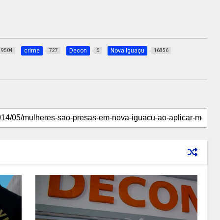
crime
Decon
Nova Iguaçu
9504
727
6
16856