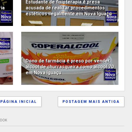
Estudante de fisioterapia é presa
ria
acusada de realizar procedimentos
estéticos ilegalmente em Nova Iguaçu
Dono de farmácia é preso por vender
álcool de churrasqueira como álcool 70
em Nova Iguaçu
PÁGINA INICIAL
POSTAGEM MAIS ANTIGA
BOOK