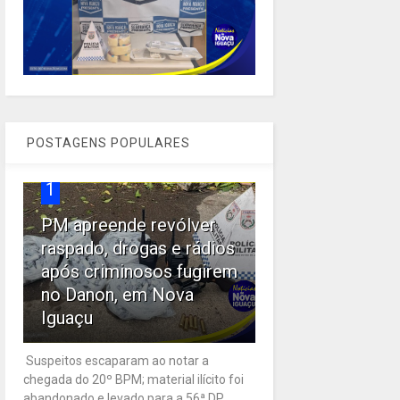
POSTAGENS POPULARES
1
PM apreende revólver
raspado, drogas e rádios
após criminosos fugirem
no Danon, em Nova
Iguaçu
Suspeitos escaparam ao notar a
chegada do 20º BPM; material ilícito foi
abandonado e levado para a 56ª DP