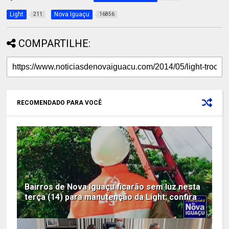
Light
Nova Iguaçu
211
16856
COMPARTILHE:
RECOMENDADO PARA VOCÊ
Bairros de Nova Iguaçu ficarão sem luz nesta
terça (14) para manutenção da Light; confira