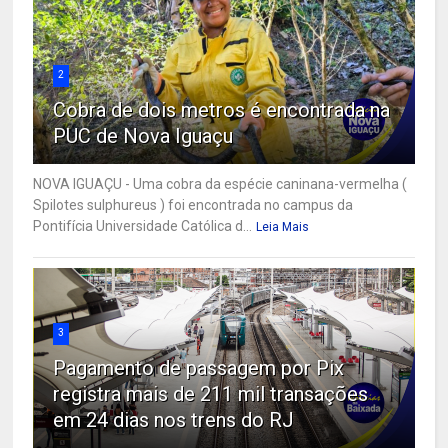
2
Cobra de dois metros é encontrada na
PUC de Nova Iguaçu
NOVA IGUAÇU - Uma cobra da espécie caninana-vermelha (
Spilotes sulphureus ) foi encontrada no campus da
Pontifícia Universidade Católica d...
Leia Mais
3
Pagamento de passagem por Pix
registra mais de 211 mil transações
em 24 dias nos trens do RJ