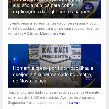
audiência pública para cobrar
explicações da Light sobre apagões
Evento reunirá representantes da concessionária, Procon,
Aneel e população após transtornos causados por recentes
ventanias A Câmara Munic...
Leia Mais
9
Homem é preso por furtar bacalhau e
queijos em supermercado no Centro
de Nova Iguaçu
Suspeito foi abordado por agentes do Segurança Presente
com mais de R$ 500 em produtos Agentes do programa
Segurança Presente prenderam em ...
Leia Mais