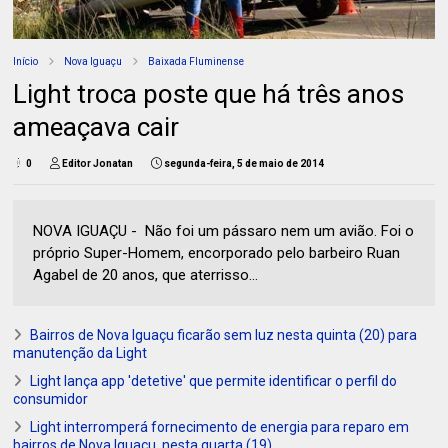
Início
Nova Iguaçu
Baixada Fluminense
Light troca poste que há três anos
ameaçava cair
0
Editor Jonatan
segunda-feira, 5 de maio de 2014
NOVA IGUAÇU - Não foi um pássaro nem um avião. Foi o
próprio Super-Homem, encorporado pelo barbeiro Ruan
Agabel de 20 anos, que aterrisso...
Bairros de Nova Iguaçu ficarão sem luz nesta quinta (20) para
manutenção da Light
Light lança app 'detetive' que permite identificar o perfil do
consumidor
Light interromperá fornecimento de energia para reparo em
bairros de Nova Iguaçu, nesta quarta (19)