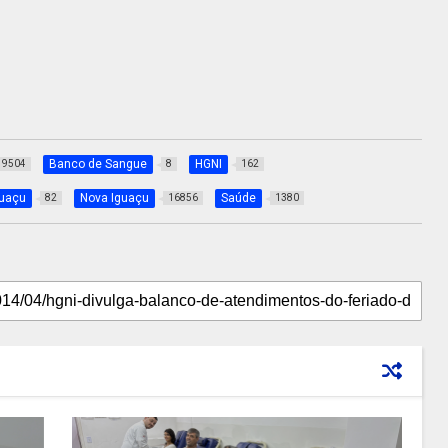
Banco de Sangue
HGNI
9504
8
162
guaçu
Nova Iguaçu
Saúde
82
16856
1380