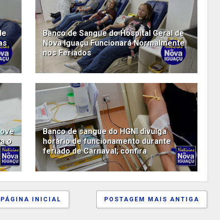
de
Banco de Sangue do Hospital Geral de
as
Nova Iguaçu Funcionará Normalmente
nos Feriados
move
Banco de sangue do HGNI divulga
a o
horário de funcionamento durante
feriado de Carnaval; confira
PÁGINA INICIAL
POSTAGEM MAIS ANTIGA