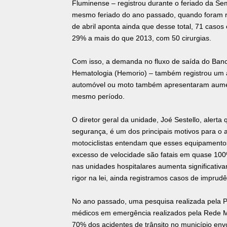
Fluminense – registrou durante o feriado da S
mesmo feriado do ano passado, quando foram reg
de abril aponta ainda que desse total, 71 casos
29% a mais do que 2013, com 50 cirurgias.
Com isso, a demanda no fluxo de saída do Banc
Hematologia (Hemorio) – também registrou um
automóvel ou moto também apresentaram aumen
mesmo período.
O diretor geral da unidade, Joé Sestello, alerta
segurança, é um dos principais motivos para o 
motociclistas entendam que esses equipamentos
excesso de velocidade são fatais em quase 10
nas unidades hospitalares aumenta significat
rigor na lei, ainda registramos casos de imprudên
No ano passado, uma pesquisa realizada pela 
médicos em emergência realizados pela Rede M
70% dos acidentes de trânsito no município en