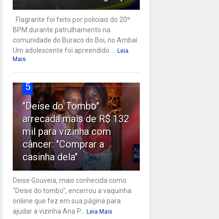
Flagrante foi feito por policiais do 20º
BPM durante patrulhamento na
comunidade do Buraco do Boi, no Ambaí
Um adolescente foi apreendido ...
Leia
Mais
5
"Deise do Tombo"
arrecada mais de R$ 132
mil para vizinha com
câncer: "Comprar a
casinha dela"
Deise Gouveia, mais conhecida como
"Deise do tombo", encerrou a vaquinha
onliine que fez em sua página para
ajudar a vizinha Ana P...
Leia Mais