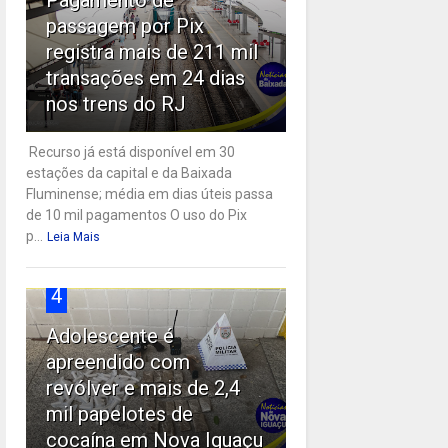
passagem por Pix
registra mais de 211 mil
transações em 24 dias
nos trens do RJ
Recurso já está disponível em 30
estações da capital e da Baixada
Fluminense; média em dias úteis passa
de 10 mil pagamentos O uso do Pix
p...
Leia Mais
4
Adolescente é
apreendido com
revólver e mais de 2,4
mil papelotes de
cocaína em Nova Iguaçu