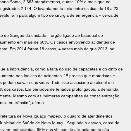
emana Santa, 2.363 atendimentos, quase 10% a mais que no
istrados 2.144. O levantamento feito entre os dias de 18 a 23
 evoluíram para algum tipo de cirurgia de emergência – cerca de
o de Sangue da unidade – órgão ligado ao Estadual de
 aumento em mais de 60%. Os casos envolvendo acidentes de
to. Em 2014 foram 18 casos, 4 vezes mais do que 2013, no
 que a imprudência, como a falta do uso de capacetes e do cinto de
aumento nos índices de acidentes. “É preciso que motoristas e
 podem salvar suas vidas. Tudo isso associado ao álcool e o
0% dos casos. Em períodos de feriados prolongados, a demanda
ivamente. Mesmo com as inúmeras campanhas de conscientização,
cia no trânsito”, afirma.
Prefeitura de Nova Iguaçu mapeou o quadro de atendimentos
unicipal de Saúde de Nova Iguaçu. Segundo o estudo, cerca de
volvem motocicletas; 66% das vítimas de atropelamento são