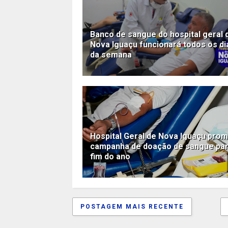
Banco de sangue do hospital geral 
Nova Iguaçu funcionará todos os di
da semana
Hospital Geral de Nova Iguaçu pro
campanha de doação de sangue par
fim do ano
POSTAGEM MAIS RECENTE