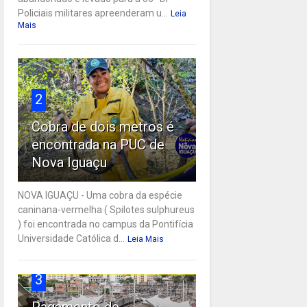
Policiais militares apreenderam u...
Leia
Mais
2
Cobra de dois metros é
encontrada na PUC de
Nova Iguaçu
NOVA IGUAÇU - Uma cobra da espécie
caninana-vermelha ( Spilotes sulphureus
) foi encontrada no campus da Pontifícia
Universidade Católica d...
Leia Mais
3
Pagamento de