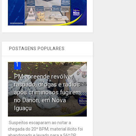
POSTAGENS POPULARES
1
PM apreende revólver
raspado, drogas e rádios
após criminosos fugirem
no Danon, em Nova
Iguaçu
Suspeitos escaparam ao notar a
chegada do 20º BPM; material ilícito foi
abandonado e levado para a 56ª DP