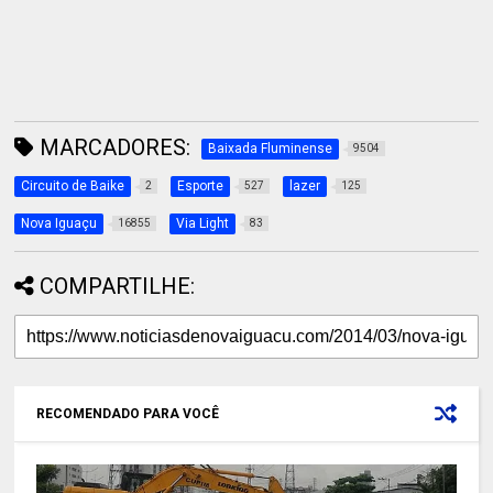
MARCADORES:
Baixada Fluminense
9504
Circuito de Baike
Esporte
lazer
2
527
125
Nova Iguaçu
Via Light
16855
83
COMPARTILHE:
RECOMENDADO PARA VOCÊ