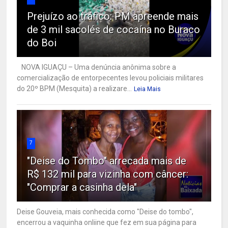
Prejuízo ao tráfico: PM apreende mais
de 3 mil sacolés de cocaína no Buraco
do Boi
NOVA IGUAÇU – Uma denúncia anônima sobre a
comercialização de entorpecentes levou policiais militares
do 20º BPM (Mesquita) a realizare...
Leia Mais
7
"Deise do Tombo" arrecada mais de
R$ 132 mil para vizinha com câncer:
"Comprar a casinha dela"
Deise Gouveia, mais conhecida como "Deise do tombo",
encerrou a vaquinha onliine que fez em sua página para