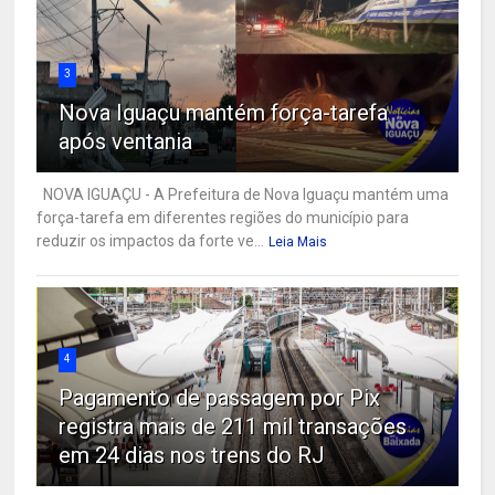
3
Nova Iguaçu mantém força-tarefa
após ventania
NOVA IGUAÇU - A Prefeitura de Nova Iguaçu mantém uma
força-tarefa em diferentes regiões do município para
reduzir os impactos da forte ve...
Leia Mais
4
Pagamento de passagem por Pix
registra mais de 211 mil transações
em 24 dias nos trens do RJ