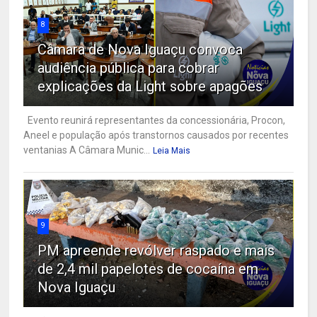
8
Câmara de Nova Iguaçu convoca
audiência pública para cobrar
explicações da Light sobre apagões
Evento reunirá representantes da concessionária, Procon,
Aneel e população após transtornos causados por recentes
ventanias A Câmara Munic...
Leia Mais
9
PM apreende revólver raspado e mais
de 2,4 mil papelotes de cocaína em
Nova Iguaçu