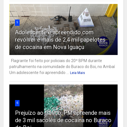
5
Adolescente é apreendido com
revólver e mais de 2,4 mil papelotes
de cocaína em Nova Iguaçu
Flagrante foi feito por policiais do 20º BPM durante
patrulhamento na comunidade do Buraco do Boi, no Ambaí
Um adolescente foi apreendido ...
Leia Mais
6
Prejuízo ao tráfico: PM apreende mais
de 3 mil sacolés de cocaína no Buraco