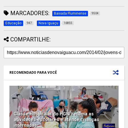
MARCADORES:
Baixada Fluminense
9504
Educação
Nova Iguaçu
947
16855
COMPARTILHE:
RECOMENDADO PARA VOCÊ
Classe Hospitalar do HGNI retoma as
atividades escolares e atende crianças
internadas