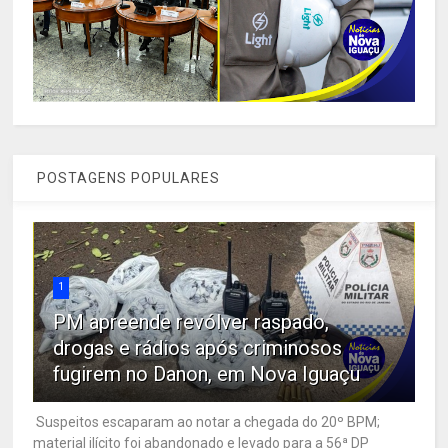
POSTAGENS POPULARES
1
PM apreende revólver raspado,
drogas e rádios após criminosos
fugirem no Danon, em Nova Iguaçu
Suspeitos escaparam ao notar a chegada do 20º BPM;
material ilícito foi abandonado e levado para a 56ª DP