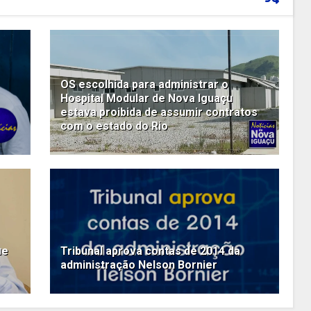
OS escolhida para administrar o
Hospital Modular de Nova Iguaçu
estava proibida de assumir contratos
com o estado do Rio
ue
Tribunal aprova contas de 2014 da
administração Nelson Bornier