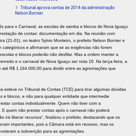
Tribunal aprova contas de 2014 da administração
Nelson Bornier
s para o Carnaval, as escolas de samba e blocos de Nova Iguaçu
prestação de contas: documentação em dia. Na reunião com
ra (21-01), no teatro Sylvio Monteiro, o prefeito Nelson Bornier e
m categóricos e afirmaram que se as exigências não forem
escolas e blocos poderão não desfilar. Mas a ordem manter a
nredo e o carnaval de Nova Iguaçu ser nota 10. Na terça-feira, a
até R$ 1.164.000,00 para dividir entre as agremiações que
a esteve no Tribunal de Contas (TCE) para tirar algumas dúvidas
as e blocos, e não para qualquer entidade que intermedie
restar contas individualmente. Quem não tiver com a
 E quem não prestar contas após o carnaval não poderá
ão irá liberar recursos”, finalizou o prefeito, destacando que os
 foram importantes, pois a Câmara está em recesso, mas os
 e votaram a subvenção para as agremiações.