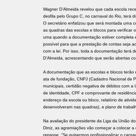
Wagner D’Almeida revelou que cada escola receb
desfila pelo Grupo C, no carnaval do Rio, terá d
O secretário enfatizou que será montada uma co
as quadras das escolas e blocos para verificar
uma quando a documentação estiver completa e 
possível para que a prestação de contas seja 
com a lei. Por isso, toda a documentação terá d
D’Almeida, acrescentando que serão abertas c
A documentação que as escolas e blocos terão d
ata de fundação, CNPJ (Cadastro Nacional de Pe
municipais, certidão negativa de débitos com a U
de identidade, CPF e comprovante de residênci
endereço da escola ou bloco, relatório de ativi
desenvolveram nas quadras), e plano de trabalh
Na avaliação do presidente da Liga da União d
Diniz, as agremiações vão começar a colocar a
repasse. “Se quisermos profissionalizar o carn