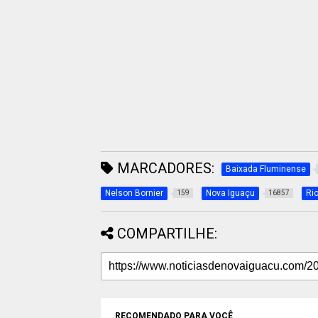
MARCADORES:
Baixada Fluminense
Nelson Bornier
Nova Iguaçu
Ri
159
16857
COMPARTILHE:
RECOMENDADO PARA VOCÊ