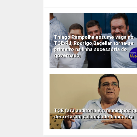
Thiago Pampolha assume vaga no
TCE-RJ; Rodrigo Bacellar torna-se
primeiro na linha sucessória do
governador
TCE fará auditoria em municípios q
decretaram calamidade financeira