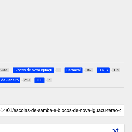
Blocos de Nova Iguaçu
Carnaval
FENIG
9505
1
107
118
o de Janeiro
TCE
280
7