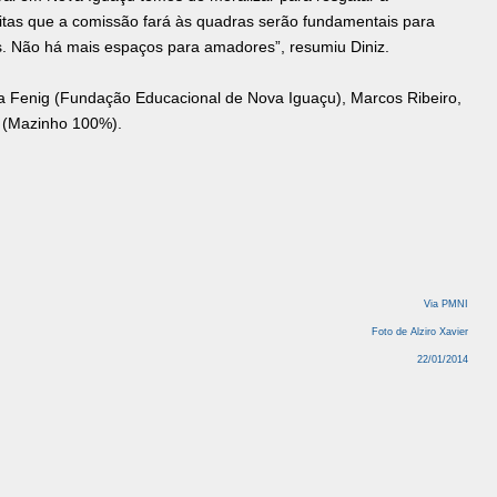
isitas que a comissão fará às quadras serão fundamentais para
tes. Não há mais espaços para amadores”, resumiu Diniz.
a Fenig (Fundação Educacional de Nova Iguaçu), Marcos Ribeiro,
s (Mazinho 100%).
Via PMNI
Foto de Alziro Xavier
22/01/2014