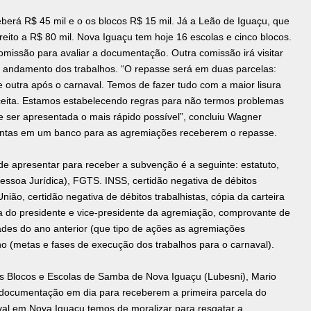
erá R$ 45 mil e o os blocos R$ 15 mil. Já a Leão de Iguaçu, que
ireito a R$ 80 mil. Nova Iguaçu tem hoje 16 escolas e cinco blocos.
missão para avaliar a documentação. Outra comissão irá visitar
 o andamento dos trabalhos. “O repasse será em duas parcelas:
outra após o carnaval. Temos de fazer tudo com a maior lisura
aceita. Estamos estabelecendo regras para não termos problemas
e ser apresentada o mais rápido possível”, concluiu Wagner
ontas em um banco para as agremiações receberem o repasse.
e apresentar para receber a subvenção é a seguinte: estatuto,
ssoa Jurídica), FGTS. INSS, certidão negativa de débitos
nião, certidão negativa de débitos trabalhistas, cópia da carteira
a do presidente e vice-presidente da agremiação, comprovante de
dades do ano anterior (que tipo de ações as agremiações
o (metas e fases de execução dos trabalhos para o carnaval).
os Blocos e Escolas de Samba de Nova Iguaçu (Lubesni), Mario
 documentação em dia para receberem a primeira parcela do
aval em Nova Iguaçu temos de moralizar para resgatar a