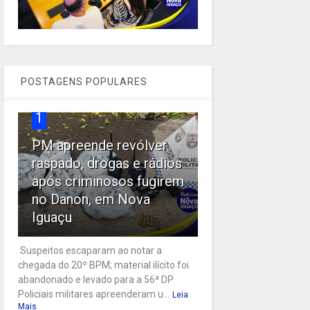
POSTAGENS POPULARES
1
PM apreende revólver
raspado, drogas e rádios
após criminosos fugirem
no Danon, em Nova
Iguaçu
Suspeitos escaparam ao notar a
chegada do 20º BPM; material ilícito foi
abandonado e levado para a 56ª DP
Policiais militares apreenderam u...
Leia
Mais