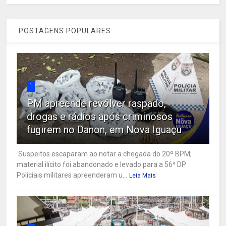
POSTAGENS POPULARES
1
PM apreende revólver raspado,
drogas e rádios após criminosos
fugirem no Danon, em Nova Iguaçu
Suspeitos escaparam ao notar a chegada do 20º BPM;
material ilícito foi abandonado e levado para a 56ª DP
Policiais militares apreenderam u...
Leia Mais