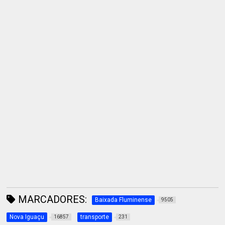
MARCADORES:
Baixada Fluminense
9505
Nova Iguaçu
transporte
16857
231