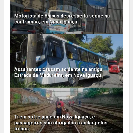
Motorista de ônibus desrespeita segue na
contramão, em Nova Iguaçu
Assaltantes causam acidente na antiga
Estrada de Madureira, em Nova Iguaçu
Trem sofre pane em Nova Iguaçu, e
passageiros são obrigados a andar pelos
trilhos