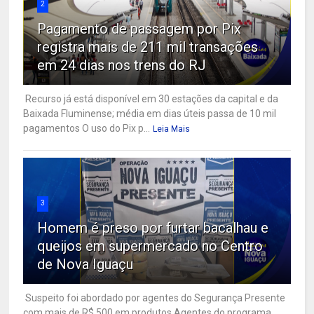
2
Pagamento de passagem por Pix
registra mais de 211 mil transações
em 24 dias nos trens do RJ
Recurso já está disponível em 30 estações da capital e da
Baixada Fluminense; média em dias úteis passa de 10 mil
pagamentos O uso do Pix p...
Leia Mais
3
Homem é preso por furtar bacalhau e
queijos em supermercado no Centro
de Nova Iguaçu
Suspeito foi abordado por agentes do Segurança Presente
com mais de R$ 500 em produtos Agentes do programa