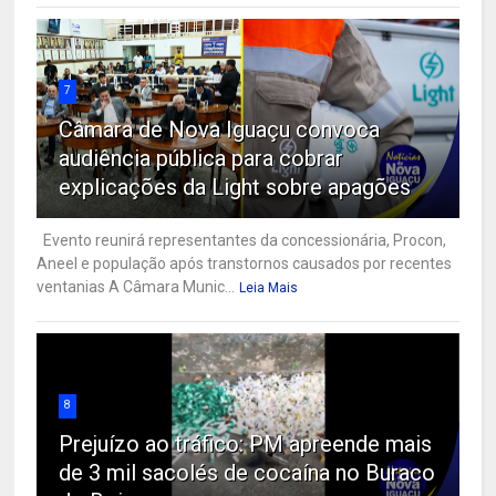
7
Câmara de Nova Iguaçu convoca
audiência pública para cobrar
explicações da Light sobre apagões
Evento reunirá representantes da concessionária, Procon,
Aneel e população após transtornos causados por recentes
ventanias A Câmara Munic...
Leia Mais
8
Prejuízo ao tráfico: PM apreende mais
de 3 mil sacolés de cocaína no Buraco