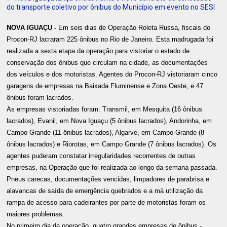
do transporte coletivo por ônibus do Município em evento no SESI
NOVA IGUAÇU -
Em seis dias de Operação Roleta Russa, fiscais do
Procon-RJ lacraram 225 ônibus no Rio de Janeiro. Esta madrugada foi
realizada a sexta etapa da operação para vistoriar o estado de
conservação dos ônibus que circulam na cidade, as documentações
dos veículos e dos motoristas. Agentes do Procon-RJ vistoriaram cinco
garagens de empresas na Baixada Fluminense e Zona Oeste, e 47
ônibus foram lacrados.
As empresas vistoriadas foram: Transmil, em Mesquita (16 ônibus
lacrados), Evanil, em Nova Iguaçu (5 ônibus lacrados), Andorinha, em
Campo Grande (11 ônibus lacrados), Algarve, em Campo Grande (8
ônibus lacrados) e Riorotas, em Campo Grande (7 ônibus lacrados). Os
agentes puderam constatar irregularidades recorrentes de outras
empresas, na Operação que foi realizada ao longo da semana passada.
Pneus carecas, documentações vencidas, limpadores de parabrisa e
alavancas de saída de emergência quebrados e a má utilização da
rampa de acesso para cadeirantes por parte de motoristas foram os
maiores problemas.
No primeiro dia da operação, quatro grandes empresas de ônibus -