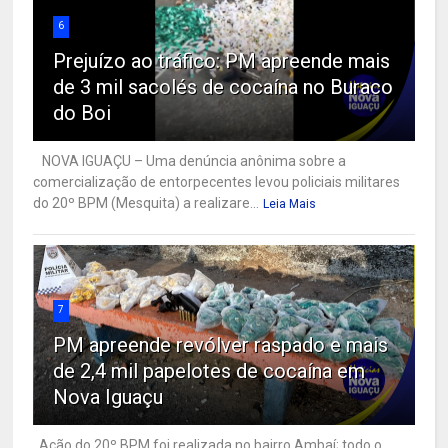
6
Prejuízo ao tráfico: PM apreende mais
de 3 mil sacolés de cocaína no Buraco
do Boi
NOVA IGUAÇU – Uma denúncia anônima sobre a
comercialização de entorpecentes levou policiais militares
do 20º BPM (Mesquita) a realizare...
Leia Mais
7
PM apreende revólver raspado e mais
de 2,4 mil papelotes de cocaína em
Nova Iguaçu
Ação do 20º BPM foi realizada no bairro Ambaí; todo o