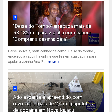
3
"Deise do Tombo" arrecada mais de
R$ 132 mil para vizinha com câncer:
"Comprar a casinha dela"
Deise Gouveia, mais conhecida como "Deise do tombo",
encerrou a vaquinha onliine que fez em sua página para
ajudar a vizinha Ana P...
Leia Mais
4
Adolescente é apreendido com
revólver e mais de 2,4 mil papelotes
de cocaína em Nova Iguaçu