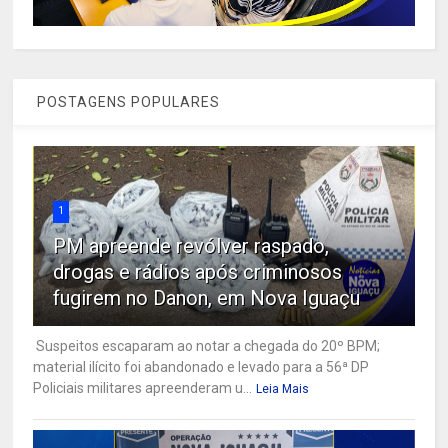
POSTAGENS POPULARES
1
PM apreende revólver raspado,
drogas e rádios após criminosos
fugirem no Danon, em Nova Iguaçu
Suspeitos escaparam ao notar a chegada do 20º BPM;
material ilícito foi abandonado e levado para a 56ª DP
Policiais militares apreenderam u...
Leia Mais