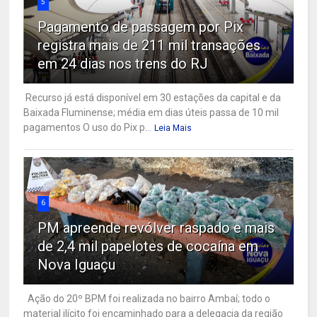
5
Pagamento de passagem por Pix
registra mais de 211 mil transações
em 24 dias nos trens do RJ
Recurso já está disponível em 30 estações da capital e da
Baixada Fluminense; média em dias úteis passa de 10 mil
pagamentos O uso do Pix p...
Leia Mais
6
PM apreende revólver raspado e mais
de 2,4 mil papelotes de cocaína em
Nova Iguaçu
Ação do 20º BPM foi realizada no bairro Ambaí; todo o
material ilícito foi encaminhado para a delegacia da região