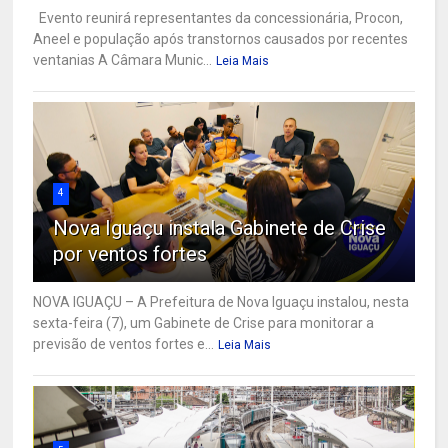
Evento reunirá representantes da concessionária, Procon,
Aneel e população após transtornos causados por recentes
ventanias A Câmara Munic...
Leia Mais
4
Nova Iguaçu instala Gabinete de Crise
por ventos fortes
NOVA IGUAÇU – A Prefeitura de Nova Iguaçu instalou, nesta
sexta-feira (7), um Gabinete de Crise para monitorar a
previsão de ventos fortes e...
Leia Mais